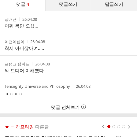
댓
댓글
4
댓글쓰기
답글쓰기
글
댓
작
작
광배근
26.04.08
글
성
성
어찌 목만 오셨...
리
자
시
스
간
트
작
작
이천이십이
26.04.08
성
성
착시 아니잖아여.....
자
시
간
작
작
프랭크 램파드
26.04.08
성
성
와 드디어 이해했다
자
시
간
작
작
Tensegrity Universe and Philosophy
26.04.08
성
성
ㅠㅠㅠㅠ
자
시
간
댓글 전체보기
★ ··· 하프타임
다른글
현재페이지 1
2
3
4