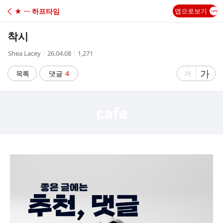
C
★ ··· 하프타임
앱으로보기
A
착시
F
작
작
조
Shea Lacey
26.04.08
1,271
성
성
회
E
자
시
수
글
가
글
목록
댓글
4
가
간
자
자
크
크
기
기
크
작
게
게