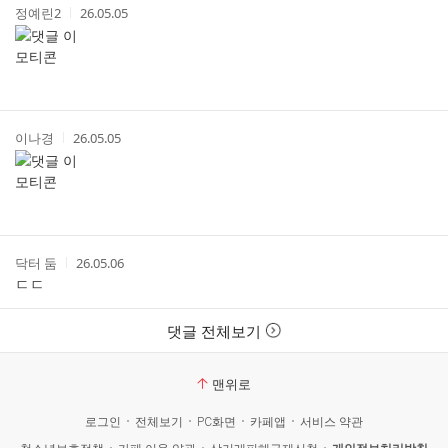
작
작
정예린2
26.05.05
성
성
자
시
간
작
작
이나경
26.05.05
성
성
자
시
간
작
작
닥터 둠
26.05.06
성
성
ㄷㄷ
자
시
간
댓글 전체보기
맨위로
로그인
전체보기
PC화면
카페앱
서비스 약관