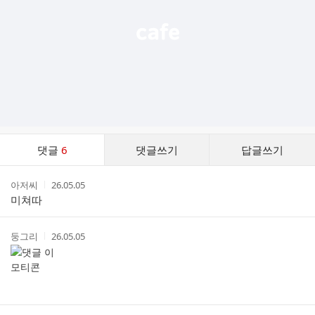
댓
댓글
6
댓글쓰기
답글쓰기
글
댓
작
작
아저씨
26.05.05
글
성
성
미쳐따
리
자
시
스
간
트
작
작
둥그리
26.05.05
성
성
자
시
간