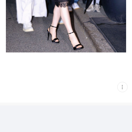
현
재
게
시
글
추
가
기
능
열
기