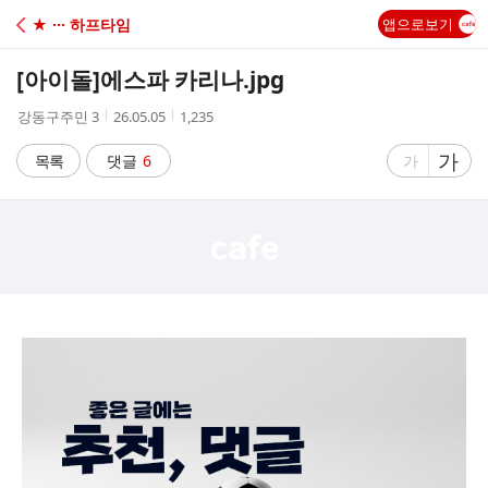
C
★ ··· 하프타임
앱으로보기
A
[아이돌]
에스파 카리나.jpg
F
작
작
조
강동구주민 3
26.05.05
1,235
성
성
회
E
자
시
수
글
가
글
목록
댓글
6
가
간
자
자
크
크
기
기
크
작
게
게