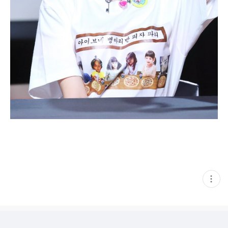
현
재
게
시
글
추
가