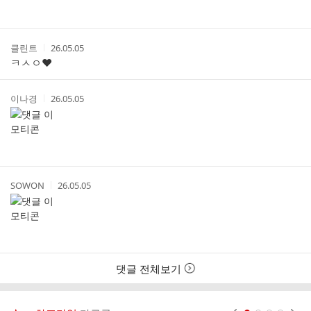
작
작
클린트
26.05.05
성
성
ㅋㅅㅇ❤️
자
시
간
작
작
이나경
26.05.05
성
성
자
시
간
작
작
SOWON
26.05.05
성
성
자
시
간
댓글 전체보기
현재페이지 1
2
3
4