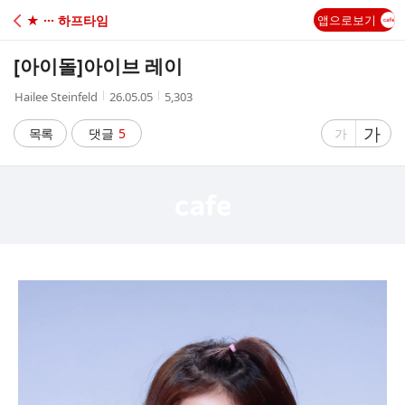
C
★ ··· 하프타임
앱으로보기
A
[아이돌]
아이브 레이
F
작
작
조
Hailee Steinfeld
26.05.05
5,303
성
성
회
E
자
시
수
글
가
글
목록
댓글
5
가
간
자
자
크
크
기
기
크
작
게
게