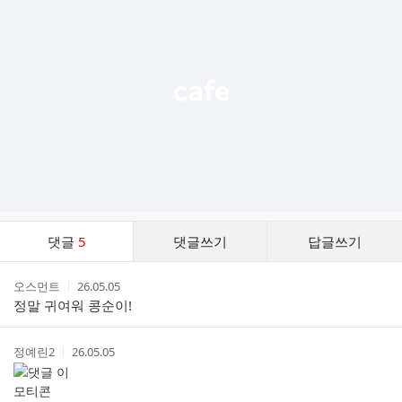
기
능
열
기
댓
댓글
5
댓글쓰기
답글쓰기
글
댓
작
작
오스먼트
26.05.05
글
성
성
정말 귀여워 콩순이!
리
자
시
스
간
트
작
작
정예린2
26.05.05
성
성
자
시
간