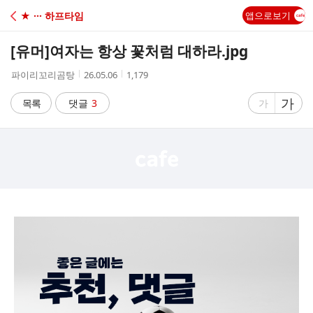
C
★ ··· 하프타임
앱으로보기
A
[유머]
여자는 항상 꽃처럼 대하라.jpg
F
작
작
조
파이리꼬리곰탕
26.05.06
1,179
성
성
회
E
자
시
수
글
가
글
목록
댓글
3
가
간
자
자
크
크
기
기
크
작
게
게