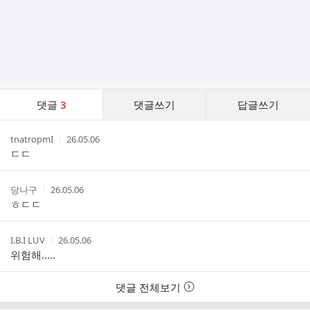
댓
댓글
3
댓글쓰기
답글쓰기
글
댓
작
작
tnatropmI
26.05.06
글
성
성
ㄷㄷ
리
자
시
스
간
트
작
작
당나구
26.05.06
성
성
ㅎㄷㄷ
자
시
간
작
작
I.B.I LUV
26.05.06
성
성
위험해.....
자
시
간
댓글 전체보기