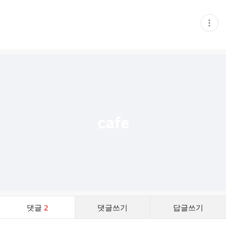
현
재
게
시
글
추
가
기
능
열
기
댓
댓글
2
댓글쓰기
답글쓰기
글
댓