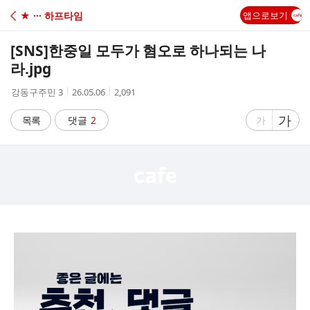
C
★ ··· 하프타임
앱으로보기
A
[SNS]
한중일 모두가 혐오로 하나되는 나
F
라.jpg
작
작
조
강동구주민 3
26.05.06
2,091
E
성
성
회
자
시
수
글
가
글
목록
댓글
2
가
간
자
자
크
크
기
기
크
작
게
게