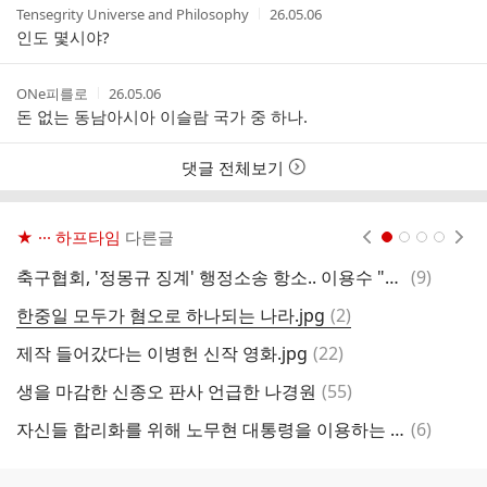
작
작
Tensegrity Universe and Philosophy
26.05.06
글
성
성
인도 몇시야?
리
자
시
스
간
트
작
작
ONe피를로
26.05.06
성
성
돈 없는 동남아시아 이슬람 국가 중 하나.
자
시
간
댓글 전체보기
★ ··· 하프타임
다른글
현재페이지 1
2
3
4
댓
축구협회, '정몽규 징계' 행정소송 항소.. 이용수 "월드컵 방패막이 시간끌기 아니다"
(
9
)
아
글
댓
한중일 모두가 혐오로 하나되는 나라.jpg
(
2
)
멧
글
댓
제작 들어갔다는 이병헌 신작 영화.jpg
(
22
)
5
글
댓
생을 마감한 신종오 판사 언급한 나경원
(
55
)
이
글
댓
자신들 합리화를 위해 노무현 대통령을 이용하는 새누리에 분노하는 유시민
(
6
)
여
글