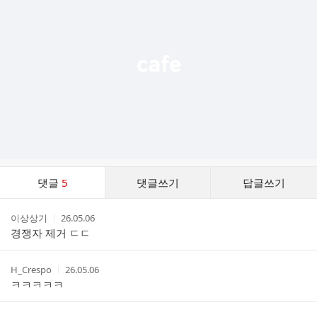
능
열
기
댓
댓글
5
댓글쓰기
답글쓰기
글
댓
작
작
이상상기
26.05.06
글
성
성
경쟁자 제거 ㄷㄷ
리
자
시
스
간
트
작
작
H_Crespo
26.05.06
성
성
ㅋㅋㅋㅋㅋ
자
시
간