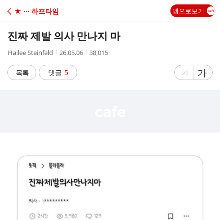
C
★ ··· 하프타임
앱으로보기
A
진짜 제발 의사 만나지 마
F
작
작
조
Hailee Steinfeld
26.05.06
38,015
성
성
회
E
자
시
수
글
가
글
목록
댓글
5
가
간
자
자
크
크
기
기
크
작
게
게