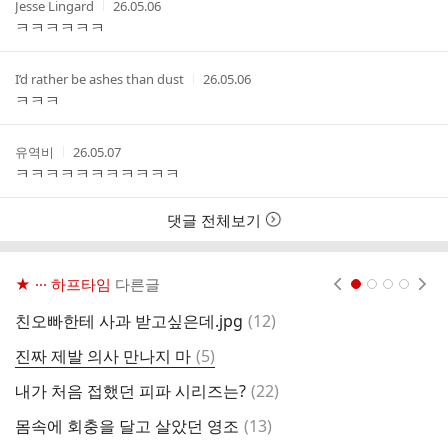
작
작
Jesse Lingard
26.05.06
성
성
ㅋㅋㅋㅋㅋㅋ
자
시
간
작
작
I’d rather be ashes than dust
26.05.06
성
성
ㅋㅋㅋ
자
시
간
작
작
유역비
26.05.07
성
성
ㅋㅋㅋㅋㅋㅋㅋㅋㅋㅋㅋ
자
시
간
댓글 전체보기
★ ··· 하프타임
다른글
현재페이지 1
2
3
4
댓
친오빠한테 사과 받고싶은데.jpg
(
12
)
글
댓
진짜 제발 의사 만나지 마
(
5
)
엉
글
댓
내가 처음 접했던 피파 시리즈는?
(
22
)
안
글
댓
몸속에 회충을 달고 살았던 영조
(
13
)
글