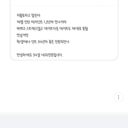
현
재
게
시
글
추
가
기