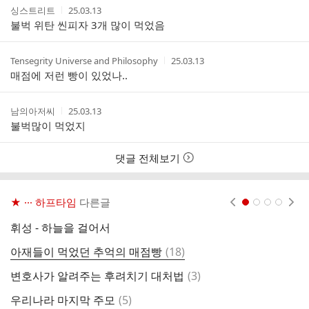
작
작
싱스트리트
25.03.13
성
성
불벅 위탄 씬피자 3개 많이 먹었음
자
시
간
작
작
Tensegrity Universe and Philosophy
25.03.13
성
성
매점에 저런 빵이 있었나..
자
시
간
작
작
남의아저씨
25.03.13
성
성
불벅많이 먹었지
자
시
간
댓글 전체보기
★ ··· 하프타임
다른글
현재페이지 1
2
3
4
휘성 - 하늘을 걸어서
청
댓
아재들이 먹었던 추억의 매점빵
(
18
)
이
글
댓
변호사가 알려주는 후려치기 대처법
(
3
)
챔
글
댓
우리나라 마지막 주모
(
5
)
그