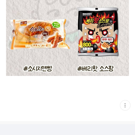
현
재
게
시
글
추
가