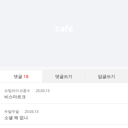
기
능
열
기
댓
댓글
18
댓글쓰기
답글쓰기
글
댓
작
작
슈팅라이크종수
25.03.13
글
성
성
비스마르크
리
자
시
스
간
트
작
작
두발두발
25.03.13
성
성
소샐 왜 없나
자
시
간