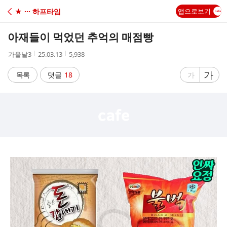
C
★ ··· 하프타임
앱으로보기
A
아재들이 먹었던 추억의 매점빵
F
작
작
조
가을날3
25.03.13
5,938
성
성
회
E
자
시
수
글
가
글
목록
댓글
18
가
간
자
자
크
크
기
기
크
작
게
게