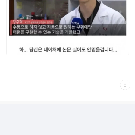
현
재
게
시
글
추
가
기
능
열
기