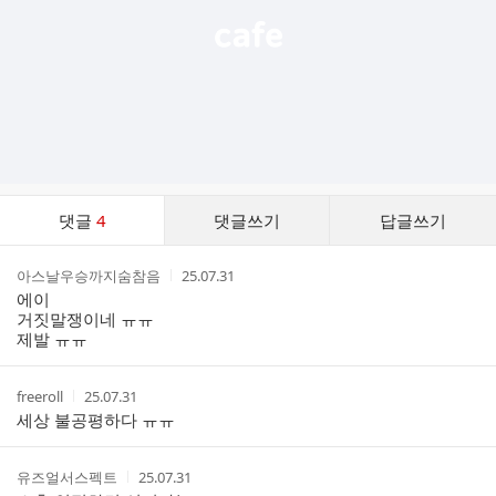
댓
댓글
4
댓글쓰기
답글쓰기
글
댓
작
작
아스날우승까지숨참음
25.07.31
글
성
성
에이
리
자
시
거짓말쟁이네 ㅠㅠ
스
간
제발 ㅠㅠ
트
작
작
freeroll
25.07.31
성
성
세상 불공평하다 ㅠㅠ
자
시
간
작
작
유즈얼서스펙트
25.07.31
성
성