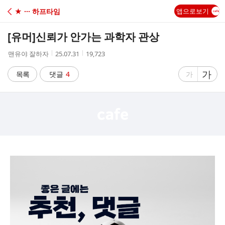
C
★ ··· 하프타임
앱으로보기
A
[유머]
신뢰가 안가는 과학자 관상
F
작
작
조
맨유야 잘하자
25.07.31
19,723
성
성
회
E
자
시
수
글
가
글
목록
댓글
4
가
간
자
자
크
크
기
기
크
작
게
게