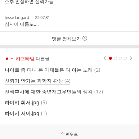
소추 인정하면 신뢰가능
자
시
간
작
작
Jesse Lingard
25.07.31
성
성
심지어 이름도....
자
시
간
댓글 전체보기
★ ··· 하프타임
다른글
현재페이지 1
2
3
4
댓
나이트 좀 다녀 본 아재들은 다 아는 노래
(
2
)
주
글
댓
신뢰가 안가는 과학자 관상
(
4
)
Q
글
댓
선섹후사에 대한 중년개그우먼들의 생각
(
12
)
냥
글
댓
하이키 휘서.jpg
(
5
)
외
글
댓
하이키 서이.jpg
(
1
)
웃
글
맨위로