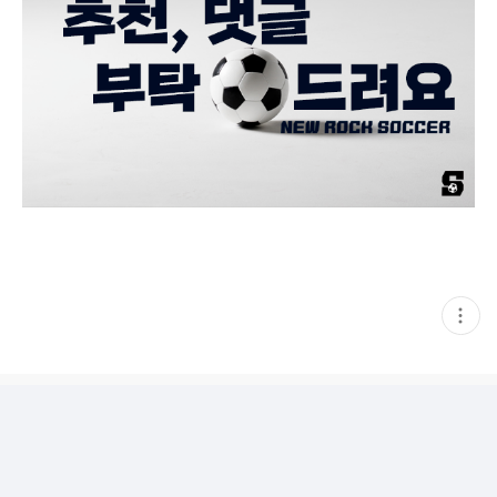
현
재
게
시
글
추
가
기
능
열
기