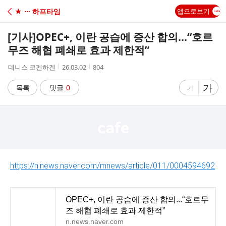
C
★ ··· 하프타임
앱으로보기
A
[기사]
OPEC+, 이란 공습에 증산 합의...“호르
F
무즈 해협 폐쇄로 효과 제한적”
작
작
조
데니스 코펜하겐
26.03.02
804
E
성
성
회
자
시
수
글
가
글
목록
댓글
0
가
간
자
자
크
크
기
기
크
작
게
게
https://n.news.naver.com/mnews/article/011/0004594692
OPEC+, 이란 공습에 증산 합의...“호르무
즈 해협 폐쇄로 효과 제한적”
n.news.naver.com