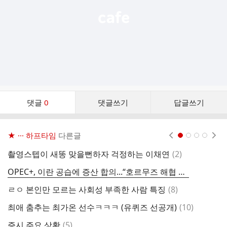
댓
댓글
0
댓글쓰기
답글쓰기
글
댓
글
★ ··· 하프타임
다른글
현재페이지 1
2
3
4
리
스
댓
촬영스텝이 새똥 맞을뻔하자 걱정하는 이채연
(
2
)
트
글
OPEC+, 이란 공습에 증산 합의...“호르무즈 해협 폐쇄로 효과 제한적”
1
댓
ㄹㅇ 본인만 모르는 사회성 부족한 사람 특징
(
8
)
글
댓
최애 춤추는 최가온 선수ㅋㅋㅋ (유퀴즈 선공개)
(
10
)
한
글
댓
증시 주요 상황
(
5
)
성