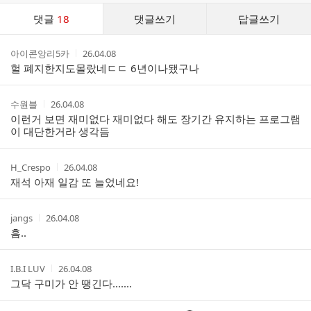
댓
댓글
18
댓글쓰기
답글쓰기
글
댓
작
작
아이콘앙리5카
26.04.08
글
성
성
헐 폐지한지도몰랐네ㄷㄷ 6년이나됐구나
리
자
시
스
간
트
작
작
수원블
26.04.08
성
성
이런거 보면 재미없다 재미없다 해도 장기간 유지하는 프로그램
자
시
이 대단한거라 생각듬
간
작
작
H_Crespo
26.04.08
성
성
재석 아재 일감 또 늘었네요!
자
시
간
작
작
jangs
26.04.08
성
성
흠..
자
시
간
작
작
I.B.I LUV
26.04.08
성
성
그닥 구미가 안 땡긴다.......
자
시
간