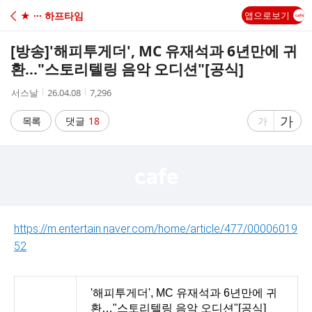
C
★ ··· 하프타임
앱으로보기
A
[방송]
'해피투게더', MC 유재석과 6년만에 귀
F
환…"스토리텔링 음악 오디션"[공식]
작
작
조
서스날
26.04.08
7,296
E
성
성
회
자
시
수
글
가
글
목록
댓글
18
가
간
자
자
크
크
기
기
크
작
게
게
https://m.entertain.naver.com/home/article/477/00006019
52
'해피투게더', MC 유재석과 6년만에 귀
환…"스토리텔링 음악 오디션"[공식]