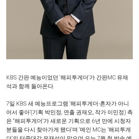
KBS 간판 예능이었던 '해피투게더'가 간판MC 유재
석과 함께 돌아온다.
7일 KBS 새 예능프로그램 '해피투게더-혼자가 아니
어서 좋아'(기획 박민정, 연출 권재오, 작가 이민정) 측
은 ''해피투게더'가 새로운 기획으로 6년 만에 시청자
분들을 다시 찾아가게 됐다'며 '메인 MC는 '해피투게
더'의 터줏대감 유재석이 맡으며 오는 7월 첫 방송 예