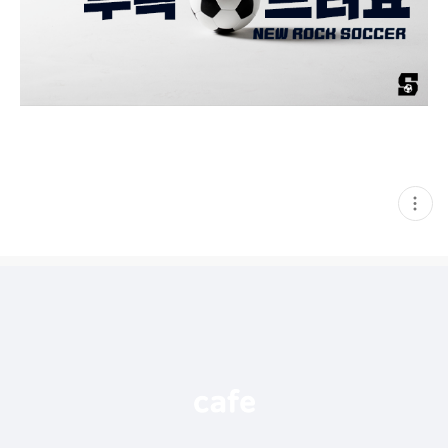
현
재
게
시
글
추
가
기
능
열
기