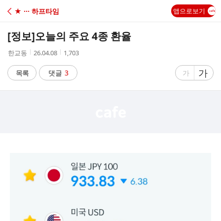
C
★ ··· 하프타임
앱으로보기
A
[정보]
오늘의 주요 4종 환율
F
작
작
조
한교동
26.04.08
1,703
성
성
회
E
자
시
수
글
가
글
목록
댓글
3
가
간
자
자
크
크
기
기
크
작
게
게