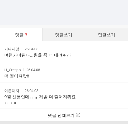
댓
댓글
3
댓글쓰기
답글쓰기
글
댓
작
작
카다시앙
26.04.08
글
성
성
여행가야된다…환율 좀 더 내려줘라
리
자
시
스
간
트
작
작
H_Crespo
26.04.08
성
성
더 떨어져랏!!
자
시
간
작
작
어른돼지
26.04.08
성
성
9월 신행인데ㅠㅠ 제발 더 떨어져줘요
자
시
ㅠㅠㅠ
간
댓글 전체보기