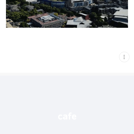
현
재
게
시
글
추
가
기
능
열
기