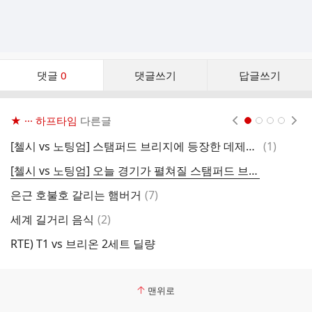
댓
댓글
0
댓글쓰기
답글쓰기
글
댓
글
★ ··· 하프타임
다른글
현재페이지 1
2
3
4
리
스
댓
[첼시 vs 노팅엄] 스탬퍼드 브리지에 등장한 데제르비.gif
(
1
)
오
트
글
[첼시 vs 노팅엄] 오늘 경기가 펼쳐질 스탬퍼드 브리지로 떠나 봅니다.gif
이
댓
은근 호불호 갈리는 햄버거
(
7
)
영
글
댓
세계 길거리 음식
(
2
)
[
글
RTE) T1 vs 브리온 2세트 딜량
이
맨위로