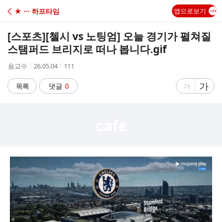
C
★ ··· 하프타임
앱으로보기
A
[스포츠]
[첼시 vs 노팅엄] 오늘 경기가 펼쳐질
F
스탬퍼드 브리지로 떠나 봅니다.gif
작
작
조
음교수
26.05.04
111
E
성
성
회
자
시
수
글
가
글
목록
댓글
0
가
간
자
자
크
크
기
기
크
작
게
게