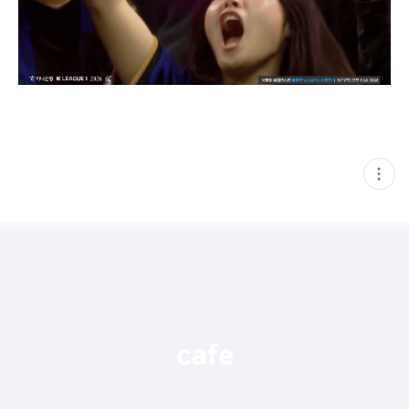
현
재
게
시
글
추
가
기
능
열
기