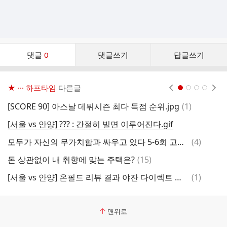
댓
댓글
0
댓글쓰기
답글쓰기
글
댓
글
★ ··· 하프타임
다른글
현재페이지 1
2
3
4
리
스
댓
[SCORE 90] 아스날 데뷔시즌 최다 득점 순위.jpg
(
1
)
인
트
글
[서울 vs 안양] ??? : 간절히 빌면 이루어진다.gif
지
댓
모두가 자신의 무가치함과 싸우고 있다 5-6회 고윤정 스틸컷
(
4
)
멧
글
댓
돈 상관없이 내 취향에 맞는 주택은?
(
15
)
아
글
댓
[서울 vs 안양] 온필드 리뷰 결과 야잔 다이렉트 퇴장.gif
(
1
)
저
글
맨위로