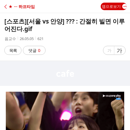
C
★ ··· 하프타임
앱으로보기
A
[스포츠]
[서울 vs 안양] ??? : 간절히 빌면 이루
F
어진다.gif
작
작
조
음교수
26.05.05
621
E
성
성
회
자
시
수
글
가
글
목록
댓글
0
가
간
자
자
크
크
기
기
크
작
게
게