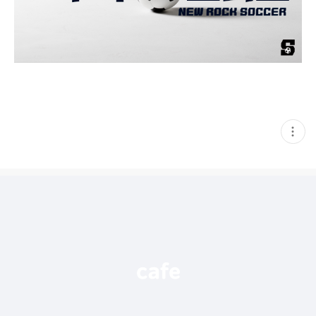
현
재
게
시
글
추
가
기
능
열
기