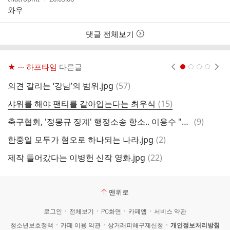
성
성
와우
자
시
간
댓글 전체보기
★ ··· 하프타임
다른글
현재페이지 1
2
3
4
댓
의견 갈리는 ‘강남’의 범위.jpg
(
57
)
생
글
댓
샤워를 해야 팬티를 갈아입는다는 최우식
(
15
)
글
댓
축구협회, '정몽규 징계' 행정소송 항소.. 이용수 "월드컵 방패막이 시간끌기 아니다"
(
9
)
아
글
댓
한중일 모두가 혐오로 하나되는 나라.jpg
(
2
)
멧
글
댓
제작 들어갔다는 이병헌 신작 영화.jpg
(
22
)
5
글
맨위로
로그인
전체보기
PC화면
카페앱
서비스 약관
청소년보호정책
카페 이용 약관
상거래피해구제신청
개인정보처리방침