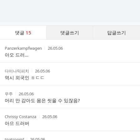
댓
댓글
15
댓글쓰기
답글쓰기
글
댓
작
작
Panzerkampfwagen
26.05.06
글
성
성
아오 드러...
리
자
시
스
간
트
작
작
다이나믹피치
26.05.06
성
성
역시 외국인 ㅎㄷㄷ
자
시
간
작
작
우주
26.05.06
성
성
머리 안 감아도 몸은 씻을 수 있잖음?
자
시
간
작
작
Chrissy Costanza
26.05.06
성
성
아으 드러버
자
시
간
작
작
tnatropmI
26.05.06