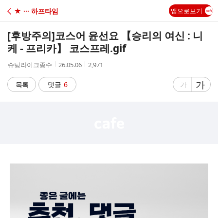
C
★ ··· 하프타임
앱으로보기
A
[후방주의]
코스어 윤선요 【승리의 여신 : 니
F
케 - 프리카】 코스프레.gif
작
작
조
슈팅라이크종수
26.05.06
2,971
E
성
성
회
자
시
수
글
가
글
목록
댓글
6
가
간
자
자
크
크
기
기
크
작
게
게