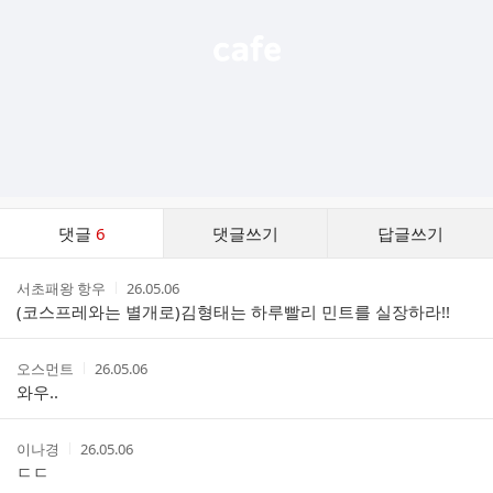
댓
댓글
6
댓글쓰기
답글쓰기
글
댓
작
작
서초패왕 항우
26.05.06
글
성
성
(코스프레와는 별개로)김형태는 하루빨리 민트를 실장하라!!
리
자
시
스
간
트
작
작
오스먼트
26.05.06
성
성
와우..
자
시
간
작
작
이나경
26.05.06
성
성
ㄷㄷ
자
시