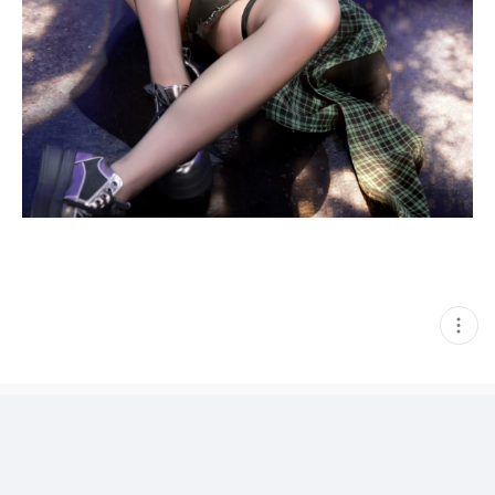
현
재
게
시
글
추
가
기
능
열
기