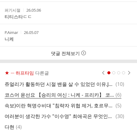
간
작
작
퍼기시절
26.05.06
성
성
티티스타ㄷㄷ
자
시
간
작
작
P.Aimar
26.05.07
성
성
니케
자
시
간
댓글 전체보기
★ ··· 하프타임
다른글
현재페이지 1
2
3
4
댓
쥬얼리가 활동하던 시절 밴을 살 수 있었던 이유.JPG
(
10
)
딸
글
댓
코스어 윤선요 【승리의 여신 : 니케 - 프리카】 코스프레.gif
(
6
)
국
글
댓
속보)이란 혁명수비대 "침략자 위협 제거, 호르무즈 통항 보장"
(
5
)
코
글
댓
여러분이 생각한 가수 "이수영" 최애곡은 무엇인가요.???
(
30
)
더
글
댓
다현
(
4
)
우
글