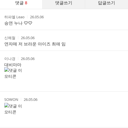
댓글
8
댓글쓰기
답글쓰기
글
댓
작
작
하파엘 Leao
26.05.06
글
성
성
승연 누나 ♡♡
리
자
시
스
간
트
작
작
신해철
26.05.06
성
성
연자매 저 브라운 아이즈 최애 임
자
시
간
작
작
이나경
26.05.06
성
성
대비마마
자
시
간
작
작
SOWON
26.05.06
성
성
자
시
간