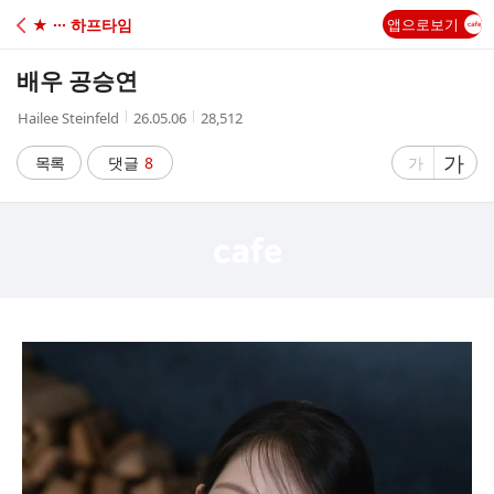
C
★ ··· 하프타임
앱으로보기
A
배우 공승연
F
작
작
조
Hailee Steinfeld
26.05.06
28,512
성
성
회
E
자
시
수
글
가
글
목록
댓글
8
가
간
자
자
크
크
기
기
크
작
게
게