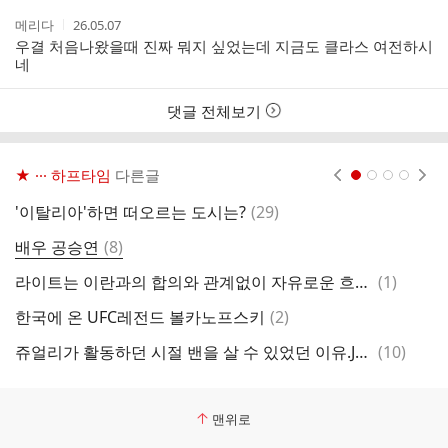
작
작
메리다
26.05.07
성
성
우결 처음나왔을때 진짜 뭐지 싶었는데 지금도 클라스 여전하시
자
시
네
간
댓글 전체보기
★ ··· 하프타임
다른글
현재페이지 1
2
3
4
댓
'이탈리아'하면 떠오르는 도시는?
(
29
)
글
댓
배우 공승연
(
8
)
글
댓
라이트는 이란과의 합의와 관계없이 자유로운 흐름은 달성될 것이라고 밝혔습니다.
(
1
)
글
댓
한국에 온 UFC레전드 볼카노프스키
(
2
)
글
댓
쥬얼리가 활동하던 시절 밴을 살 수 있었던 이유.JPG
(
10
)
딸
글
맨위로