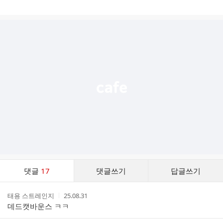
게
시
글
추
가
기
능
열
기
댓
댓글
17
댓글쓰기
답글쓰기
글
댓
작
작
태용 스트레인지
25.08.31
글
성
성
데드캣바운스 ㅋㅋ
리
자
시
스
간