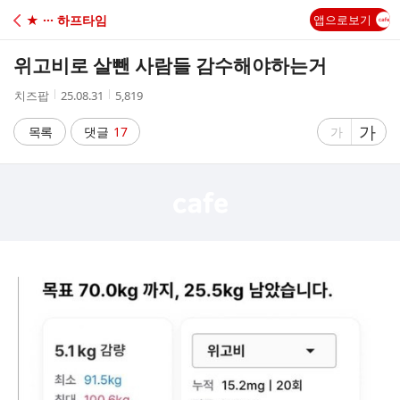
C
★ ··· 하프타임
앱으로보기
A
위고비로 살뺀 사람들 감수해야하는거
F
작
작
조
치즈팝
25.08.31
5,819
성
성
회
E
자
시
수
글
가
글
목록
댓글
17
가
간
자
자
크
크
기
기
크
작
게
게