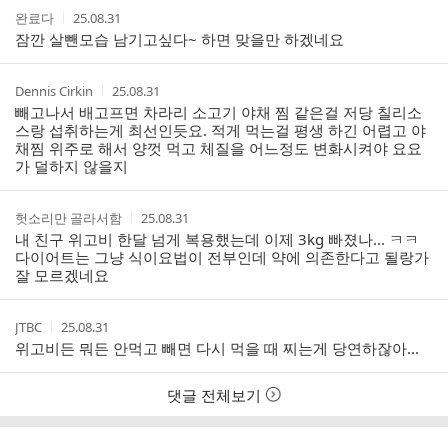
트
작
작
완료다
25.08.31
성
성
잠깐 살뺀모습 남기고싶다~ 하면 맞을만 하겠네요
자
시
간
작
작
Dennis Cirkin
25.08.31
성
성
빼고나서 배고프면 차라리 소고기 야채 찜 같은걸 저당 칠리소
자
시
스랑 섭취하는게 최선인듯요. 적게 먹는걸 평생 하긴 어렵고 야
간
채찜 위주로 해서 양껏 먹고 체질을 어느정도 변화시켜야 요요
가 덜하지 않을지
작
작
헛소리만 골라서함
25.08.31
성
성
내 친구 위고비 한달 넘게 복용했는데 이제 3kg 빠졌나... ㅋㅋ
자
시
다이어트는 그냥 식이요법이 전부인데 약에 의존한다고 될랑가
간
잘 모르겠네요
작
작
JTBC
25.08.31
성
성
위고비든 뭐든 안먹고 빼면 다시 먹을 때 찌는게 당연하잖아...
자
시
간
댓글 전체보기