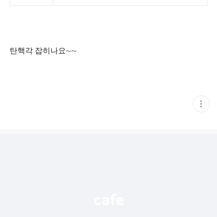
탄핵각 잡히나요~~
현
재
게
시
글
추
가
기
능
열
기