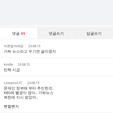
댓
댓글
89
댓글쓰기
답글쓰기
글
댓
작
작
바른발의베캄
23.08.15
글
성
성
가짜 뉴스라고 우기면 끝이겠지
리
자
시
스
간
트
작
작
kindle
23.08.15
성
성
탄핵 시급
자
시
간
작
작
Liverpool FC
23.08.15
성
성
문재인 정부때 부터 추진한것.
자
시
KBS에 빨갱이 많아.. 가짜뉴스
간
북한에 지시 받았어..
뻔할뻔자