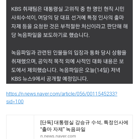
https://n.news.naver.com/article/056/0011545233?
sid=100
[단독] 대통령실 강승규 수석, 특정인사에
“출마 자제” 녹음파일
n.news.naver.com