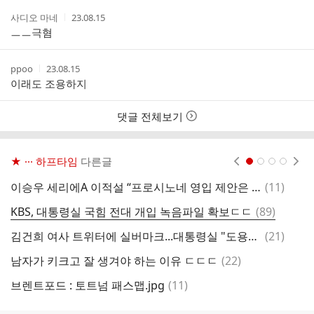
작
작
사디오 마네
23.08.15
성
성
ㅡㅡ극혐
자
시
간
작
작
ppoo
23.08.15
성
성
이래도 조용하지
자
시
간
댓글 전체보기
★ ··· 하프타임
다른글
현재페이지 1
2
3
4
댓
이승우 세리에A 이적설 “프로시노네 영입 제안은 사실”
(
11
)
내
글
댓
KBS, 대통령실 국힘 전대 개입 녹음파일 확보ㄷㄷ
(
89
)
배
글
댓
김건희 여사 트위터에 실버마크...대통령실 "도용방지 차원"
(
21
)
현
글
댓
남자가 키크고 잘 생겨야 하는 이유 ㄷㄷㄷ
(
22
)
노
글
댓
브렌트포드 : 토트넘 패스맵.jpg
(
11
)
배
글