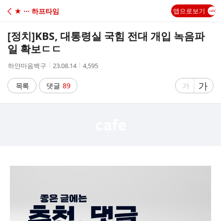
C
★ ··· 하프타임
앱으로보기
A
[정치]
KBS, 대통령실 국힘 전대 개입 녹음파
F
일 확보ㄷㄷ
작
작
조
하얀마음백구
23.08.14
4,595
E
성
성
회
자
시
수
글
가
글
목록
댓글
89
가
간
자
자
크
크
기
기
크
작
게
게