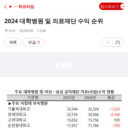
C
★ ··· 하프타임
앱으로보기
A
2024 대학병원 및 의료재단 수익 순위
F
작
작
조
무수리
26.05.05
1,234
성
성
회
E
자
시
수
글
가
글
목록
댓글
5
가
간
자
자
크
크
기
기
크
작
게
게