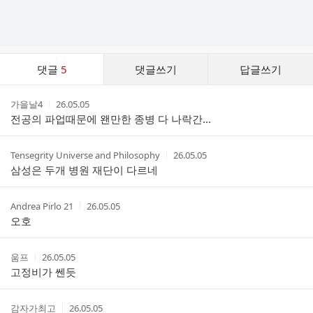
댓
댓글
5
댓글쓰기
답글쓰기
글
댓
작
작
가을날4
26.05.05
글
성
성
전공의 파업때문에 왠만한 종병 다 나락간...
리
자
시
스
간
트
작
작
Tensegrity Universe and Philosophy
26.05.05
성
성
삼성은 두개 병원 재단이 다르네
자
시
간
작
작
Andrea Pirlo 21
26.05.05
성
성
오호
자
시
간
작
작
움프
26.05.05
성
성
고정비가 쎈듯
자
시
간
작
작
감자가최고
26.05.05