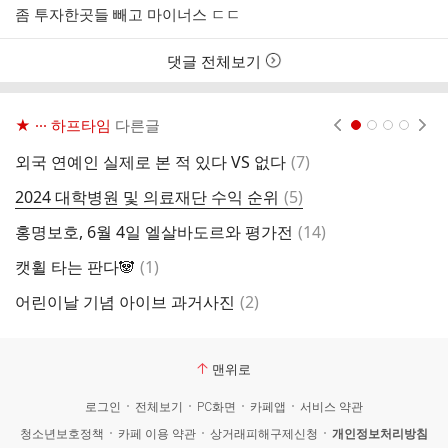
성
성
좀 투자한곳들 빼고 마이너스 ㄷㄷ
자
시
간
댓글 전체보기
★ ··· 하프타임
다른글
현재페이지 1
2
3
4
댓
외국 연예인 실제로 본 적 있다 VS 없다
(
7
)
에
글
댓
2024 대학병원 및 의료재단 수익 순위
(
5
)
에
글
댓
홍명보호, 6월 4일 엘살바도르와 평가전
(
14
)
아
글
댓
캣휠 타는 판다🐼
(
1
)
하
글
댓
어린이날 기념 아이브 과거사진
(
2
)
글
맨위로
로그인
전체보기
PC화면
카페앱
서비스 약관
청소년보호정책
카페 이용 약관
상거래피해구제신청
개인정보처리방침