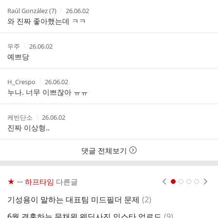
트
작
작
Raúl González (7)
26.06.02
성
성
와 진짜 좋아했는데 ㅋㅋ
자
시
간
작
작
우주
26.06.02
성
성
예쁘당
자
시
간
작
작
H_Crespo
26.06.02
성
성
누나. 너무 이쁘잖아 ㅠㅠ
자
시
간
작
작
케빈단소
26.06.02
성
성
진짜 이상형..
자
시
간
댓글 전체보기
★ ··· 하프타임
다른글
현재페이지 1
2
3
4
댓
기성용이 말하는 대표팀 미드필더 문제
(
2
)
오
글
댓
6월 결혼하는 문채원 웨딩사진 인스타 업로드
(
9
)
프