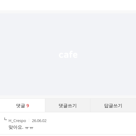
게
시
글
추
가
기
능
열
기
댓
댓글
9
댓글쓰기
답글쓰기
글
댓
작
작
H_Crespo
26.06.02
글
성
성
맞아요. ㅠㅠ
리
자
시
스
간