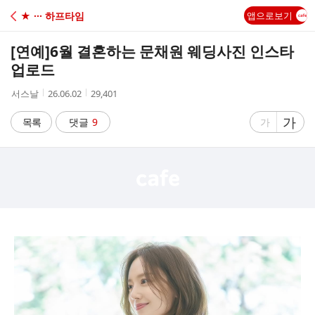
C
★ ··· 하프타임
앱으로보기
A
[연예]
6월 결혼하는 문채원 웨딩사진 인스타
F
업로드
작
작
조
서스날
26.06.02
29,401
E
성
성
회
자
시
수
글
가
글
목록
댓글
9
가
간
자
자
크
크
기
기
크
작
게
게