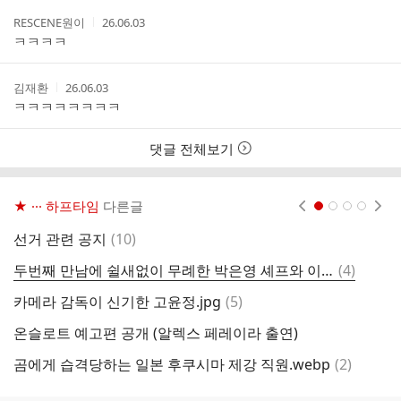
작
작
RESCENE원이
26.06.03
성
성
ㅋㅋㅋㅋ
자
시
간
작
작
김재환
26.06.03
성
성
ㅋㅋㅋㅋㅋㅋㅋㅋ
자
시
간
댓글 전체보기
★ ··· 하프타임
다른글
현재페이지 1
2
3
4
댓
선거 관련 공지
(
10
)
우
글
댓
두번째 만남에 쉴새없이 무례한 박은영 셰프와 이재욱
(
4
)
옛
글
댓
카메라 감독이 신기한 고윤정.jpg
(
5
)
제
글
온슬로트 예고편 공개 (알렉스 페레이라 출연)
아
댓
곰에게 습격당하는 일본 후쿠시마 제강 직원.webp
(
2
)
요
글