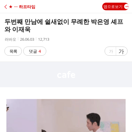
C
★ ··· 하프타임
앱으로보기
A
두번째 만남에 쉴새없이 무례한 박은영 셰프
F
와 이재욱
작
작
조
러바오
26.06.03
12,713
E
성
성
회
자
시
수
글
가
글
목록
댓글
4
가
간
자
자
크
크
기
기
크
작
게
게