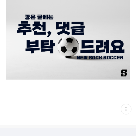
현
재
게
시
글
추