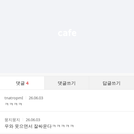
가
기
능
열
기
댓
댓글
4
댓글쓰기
답글쓰기
글
댓
작
작
tnatropmI
26.06.03
글
성
성
ㅋㅋㅋㅋ
리
자
시
스
간
트
작
작
뭉지뭉지
26.06.03
성
성
우와 웃으면서 잘싸운다ㅋㅋㅋㅋㅋ
자
시
간