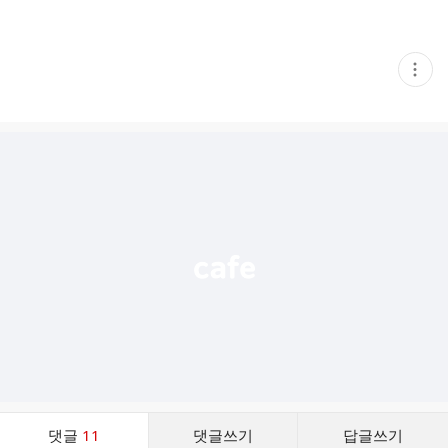
현
재
게
시
글
추
가
기
능
열
기
댓
댓글
11
댓글쓰기
답글쓰기
글