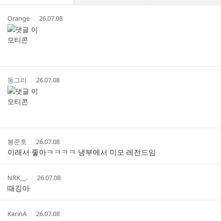
댓
작
작
Orange
26.07.08
글
성
성
리
자
시
스
간
트
작
작
둥그리
26.07.08
성
성
자
시
간
작
작
봉준호
26.07.08
성
성
이래서 좋아ㅋㅋㅋㅋ 냉부에서 미모 레전드임
자
시
간
작
작
NRK__.
26.07.08
성
성
때깅아
자
시
간
작
작
KarinA
26.07.08