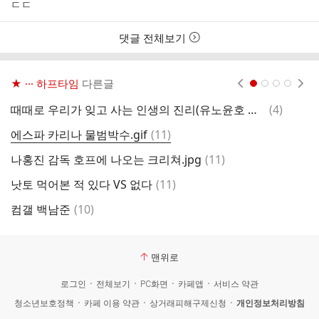
성
성
ㄷㄷ
자
시
간
댓글 전체보기
★ ··· 하프타임
다른글
현재페이지 1
2
3
4
댓
때때로 우리가 잊고 사는 인생의 진리(유노윤호 아님)
(
4
)
게
글
댓
에스파 카리나 물범박수.gif
(
11
)
테
글
댓
나홍진 감독 호프에 나오는 크리쳐.jpg
(
11
)
미
글
댓
낫토 먹어본 적 있다 VS 없다
(
11
)
2
글
댓
컴갤 백남준
(
10
)
올
글
맨위로
로그인
전체보기
PC화면
카페앱
서비스 약관
청소년보호정책
카페 이용 약관
상거래피해구제신청
개인정보처리방침