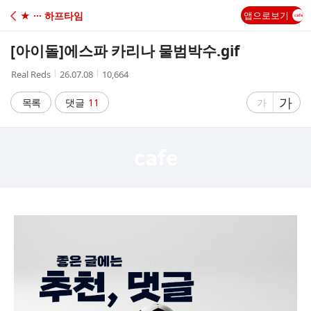
C
★ ··· 하프타임
앱으로보기
A
[아이돌]
에스파 카리나 물범박수.gif
F
작
작
조
Real Reds
26.07.08
10,664
성
성
회
E
자
시
수
글
가
글
목록
댓글
11
가
간
자
자
크
크
기
기
크
작
게
게