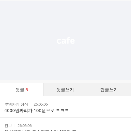
추
가
기
능
열
기
댓
댓글
6
댓글쓰기
답글쓰기
글
댓
작
작
뿌앵카레 정식
26.05.06
글
성
성
4000원짜리가 100원으로 ㅋㅋㅋ
리
자
시
스
간
트
작
작
진보
26.05.06
성
성