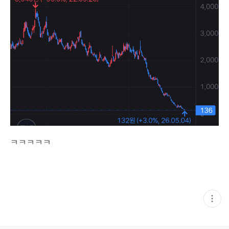
ㅋㅋㅋㅋㅋ
현
재
게
시
글