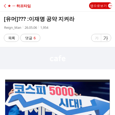
C
★ ··· 하프타임
앱으로보기
A
[유머]
??? :이재명 공약 지켜라
F
작
작
조
Reign_Man
26.05.06
1,954
성
성
회
E
자
시
수
글
가
글
목록
댓글
6
가
간
자
자
크
크
기
기
크
작
게
게