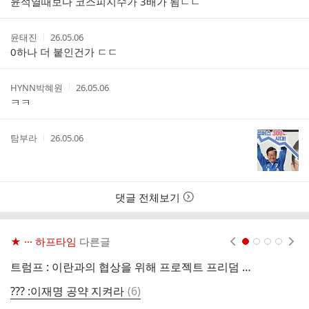
윤석열때보다 코스피지수가 3배가 됨ㄷㄷ
자
시
간
작
작
윤태진
26.05.06
성
성
0하나 더 붙인건가 ㄷㄷ
자
시
간
작
작
HYNN박혜원
26.05.06
성
성
ㅋㅋ
자
시
간
작
작
탐부라
26.05.06
성
성
자
시
간
댓글 전체보기
★ ··· 하프타임
다른글
현재페이지 1
2
3
4
트럼프 : 이란과의 협상을 위해 프로젝트 프리덤 작전은 잠시 중단합니다.
호
댓
??? :이재명 공약 지켜라
(
6
)
오
글