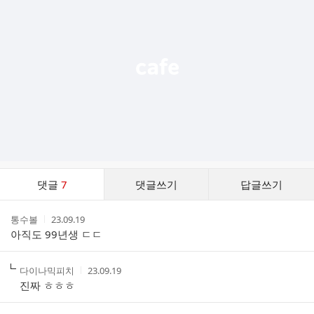
기
능
열
기
댓
댓글
7
댓글쓰기
답글쓰기
글
댓
작
작
통수볼
23.09.19
글
성
성
아직도 99년생 ㄷㄷ
리
자
시
스
간
트
작
작
다이나믹피치
23.09.19
성
성
진짜 ㅎㅎㅎ
자
시
간