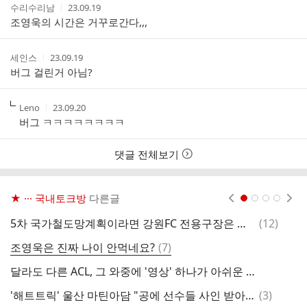
작
작
수리수리남
23.09.19
성
성
조영욱의 시간은 거꾸로간다,,,
자
시
간
작
작
세인스
23.09.19
성
성
버그 걸린거 아님?
자
시
간
작
작
Leno
23.09.20
성
성
버그 ㅋㅋㅋㅋㅋㅋㅋㅋ
자
시
간
댓글 전체보기
★ ··· 국내토크방
다른글
현재페이지 1
2
3
4
댓
5차 국가철도망계획이라면 강원FC 전용구장은 평창이 되야할듯..
(
12
)
글
댓
조영욱은 진짜 나이 안먹네요?
(
7
)
글
달라도 다른 ACL, 그 와중에 '영상' 하나가 아쉬운 울산 구단
인
댓
'해트트릭' 울산 마틴아담 "공에 선수들 사인 받아 헝가리 가져갈 것"
(
3
)
울