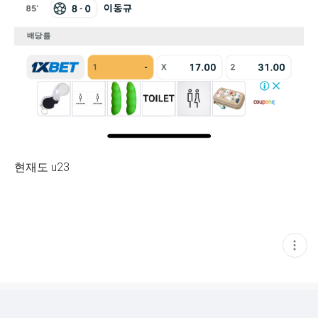
현재도 u23
현
재
게
시
글
추
가