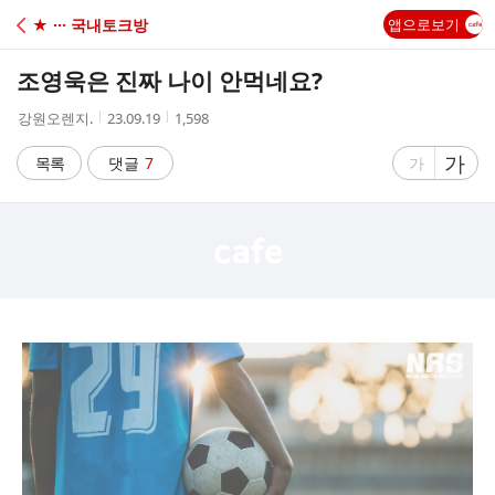
C
★ ··· 국내토크방
앱으로보기
A
조영욱은 진짜 나이 안먹네요?
F
작
작
조
강원오렌지.
23.09.19
1,598
성
성
회
E
자
시
수
글
가
글
목록
댓글
7
가
간
자
자
크
크
기
기
크
작
게
게