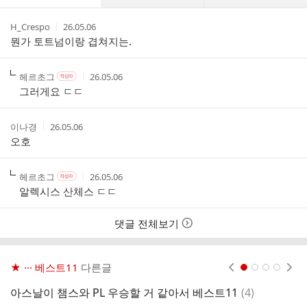
글
댓
작
작
H_Crespo
26.05.06
글
성
성
뭔가 토트넘이랑 겹쳐지는.
리
자
시
스
간
트
작
작
작
헤르초그
26.05.06
작
성
성
성
성
그러게요 ㄷㄷ
자
자
시
자
본
간
인
작
작
이나경
26.05.06
여
성
성
오호
부
자
시
간
작
작
작
헤르초그
26.05.06
작
성
성
성
성
알렉시스 산체스 ㄷㄷ
자
자
시
자
본
간
인
댓글 전체보기
여
부
★ ··· 베스트11
다른글
현재페이지 1
2
3
4
댓
아스날이 챔스와 PL 우승할 거 같아서 베스트11
(
4
)
잘
글