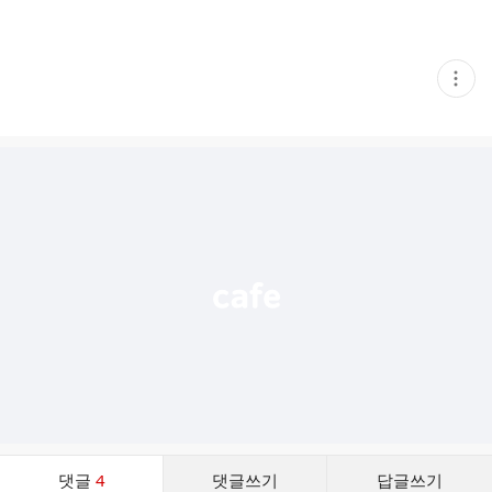
현
재
게
시
글
추
가
기
능
열
기
댓
댓글
4
댓글쓰기
답글쓰기