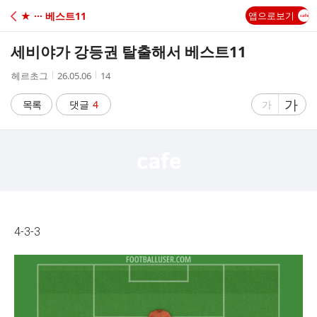
C
★ ··· 베스트11
앱으로보기
A
세비야가 강등권 탈출해서 베스트11
F
작
작
조
헤르초그
26.05.06
14
성
성
회
E
자
시
수
글
가
글
목록
댓글
4
가
간
자
자
크
크
기
기
크
작
게
게
4-3-3