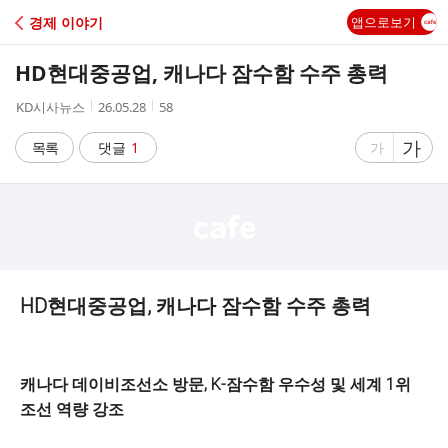
C
경제 이야기
앱으로보기
A
HD현대중공업, 캐나다 잠수함 수주 총력
F
작
작
조
KD시사뉴스
26.05.28
58
성
성
회
E
자
시
수
글
가
글
목록
댓글
1
가
간
자
자
크
크
기
기
크
작
게
게
HD현대중공업, 캐나다 잠수함 수주 총력
캐나다 데이비조선소 방문, K-잠수함 우수성 및 세계 1위
조선 역량 강조