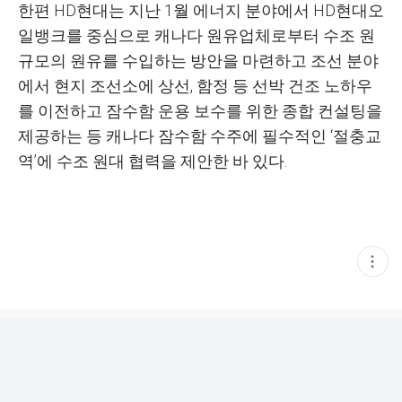
한편 HD현대는 지난 1월 에너지 분야에서 HD현대오
일뱅크를 중심으로 캐나다 원유업체로부터 수조 원
규모의 원유를 수입하는 방안을 마련하고 조선 분야
에서 현지 조선소에 상선, 함정 등 선박 건조 노하우
를 이전하고 잠수함 운용 보수를 위한 종합 컨설팅을
제공하는 등 캐나다 잠수함 수주에 필수적인 ‘절충교
역’에 수조 원대 협력을 제안한 바 있다.
현
재
게
시
글
추
가
기
능
열
기