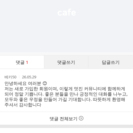
댓
댓글
1
댓글쓰기
답글쓰기
글
댓
작
작
베카50
26.05.29
글
성
성
안녕하세요 여러분 😊
리
자
시
저는 새로 가입한 회원이며, 이렇게 멋진 커뮤니티에 함께하게
스
간
되어 정말 기쁩니다. 좋은 분들을 만나 긍정적인 대화를 나누고,
트
모두와 좋은 우정을 만들어 가길 기대합니다. 따뜻하게 환영해
주셔서 감사합니다
댓글 전체보기