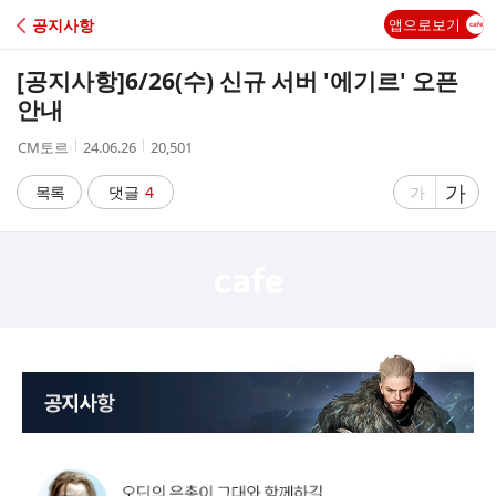
C
공지사항
앱으로보기
A
[공지사항]
6/26(수) 신규 서버 '에기르' 오픈
F
안내
작
작
조
CM토르
24.06.26
20,501
E
성
성
회
자
시
수
글
가
글
목록
댓글
4
가
간
자
자
크
크
기
기
크
작
게
게