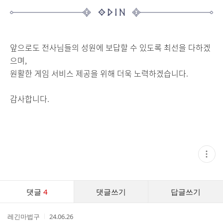
앞으로도 전사님들의 성원에 보답할 수 있도록 최선을 다하겠
으며,
원활한 게임 서비스 제공을 위해 더욱 노력하겠습니다.
감사합니다.
현
재
게
시
글
댓
추
댓글
4
댓글쓰기
답글쓰기
글
가
기
댓
능
작
작
레긴마법구
24.06.26
글
열