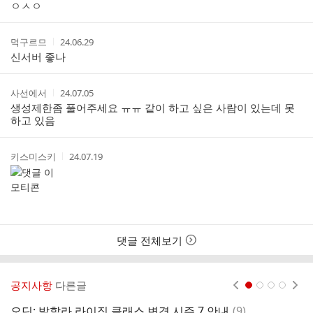
성
성
ㅇㅅㅇ
기
리
자
시
스
간
트
작
작
먹구르므
24.06.29
성
성
신서버 좋나
자
시
간
작
작
사선에서
24.07.05
성
성
생성제한좀 풀어주세요 ㅠㅠ 같이 하고 싶은 사람이 있는데 못
자
시
하고 있음
간
작
작
키스미스키
24.07.19
성
성
자
시
간
댓글 전체보기
공지사항
다른글
현재페이지 1
2
3
4
댓
오딘: 발할라 라이징 클래스 변경 시즌 7 안내
(
9
)
서