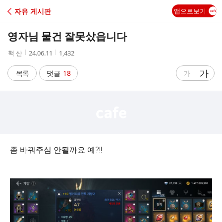
C
자유 게시판
앱으로보기
A
영자님 물건 잘못샀읍니다
F
작
작
조
핵 산
24.06.11
1,432
성
성
회
E
자
시
수
글
가
글
목록
댓글
18
가
간
자
자
크
크
기
기
크
작
게
게
좀 바꿔주심 안될까요 예?!!