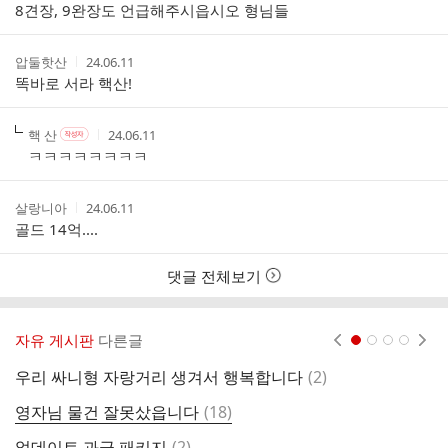
성
성
성
성
8견장, 9완장도 언급해주시읍시오 형님들
부
자
자
시
자
본
간
인
작
작
압둘핫산
24.06.11
여
성
성
똑바로 서라 핵산!
부
자
시
간
작
작
작
핵 산
24.06.11
작
성
성
성
성
ㅋㅋㅋㅋㅋㅋㅋㅋ
자
자
시
자
본
간
인
작
작
살랑니아
24.06.11
여
성
성
골드 14억....
부
자
시
간
댓글 전체보기
자유 게시판
다른글
현재페이지 1
2
3
4
댓
우리 싸니형 자랑거리 생겨서 행복합니다
(
2
)
액
글
댓
영자님 물건 잘못샀읍니다
(
18
)
한
글
댓
없데이트 과금 패키지
(
2
)
0