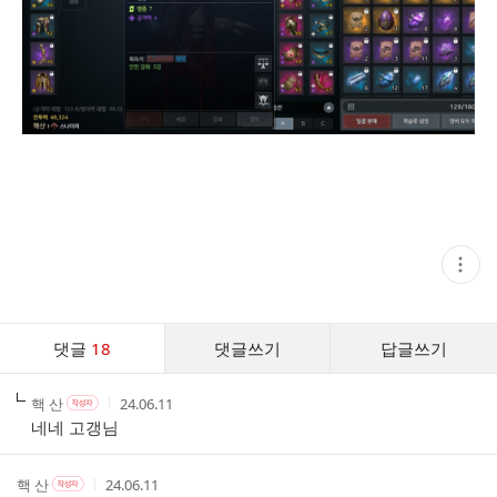
현
재
게
시
글
댓
추
댓글
18
댓글쓰기
답글쓰기
글
가
기
댓
능
작
작
작
핵 산
24.06.11
작
글
열
성
성
성
성
네네 고갱님
기
리
자
자
시
자
스
본
간
인
트
작
작
작
핵 산
24.06.11
작
여