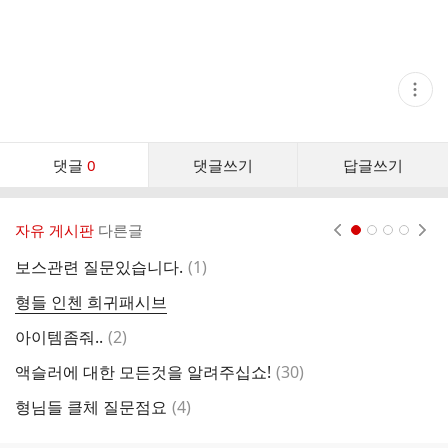
현
재
게
시
글
댓
추
댓글
0
댓글쓰기
답글쓰기
글
가
기
댓
능
글
열
자유 게시판
다른글
현재페이지 1
2
3
4
기
리
스
댓
보스관련 질문있습니다.
(
1
)
발
트
글
형들 인첸 희귀패시브
이
댓
아이템좀줘..
(
2
)
글
댓
액슬러에 대한 모든것을 알려주십쇼!
(
30
)
6
글
댓
형님들 클체 질문점요
(
4
)
예
글