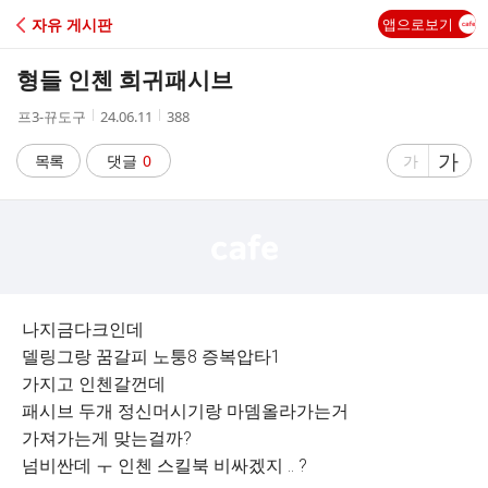
C
자유 게시판
앱으로보기
A
형들 인첸 희귀패시브
F
작
작
조
프3-뀨도구
24.06.11
388
성
성
회
E
자
시
수
글
가
글
목록
댓글
0
가
간
자
자
크
크
기
기
크
작
게
게
나지금다크인데
델링그랑 꿈갈피 노퉁8 증복압타1
가지고 인첸갈껀데
패시브 두개 정신머시기랑 마뎀올라가는거
가져가는게 맞는걸까?
넘비싼데 ㅜ 인첸 스킬북 비싸겠지 .. ?