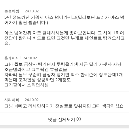
간
작
작
큰설하셈
24.10.02
성
성
5만 정도까진 키워서 아스 넘어가시고(딜러보단 프리가 아스 넘
자
시
어가기 훨씬 쉽습니다.)
간
아스 넘어간뒤 다크 클체하시는게 좋아보입니다. 그 사이 1티어
전압이 팔라나 바드로 뜨면 그것만 부케로 세인트로 땡겨오시고
요.
작
작
훈케이a
24.10.02
성
성
그냥 월보 금상자 땡기면서 투력올리셈 지금 딜러 가봣자 사냥
자
시
조금빨라지고 그투력엔 효율없음
간
차라리 월보 꾸준히 금상자 땡기면 최소 한시즌에 장도완제1개
먹는대 조각합성 성공하면 2개정도
그거팔아서 스펙업하셈
작
작
사리아빠
24.10.02
성
성
그냥 뇌빼고 리세만하다가 전설풀로 맞춰지면 그때 생각하십쇼
자
시
간
댓글 전체보기