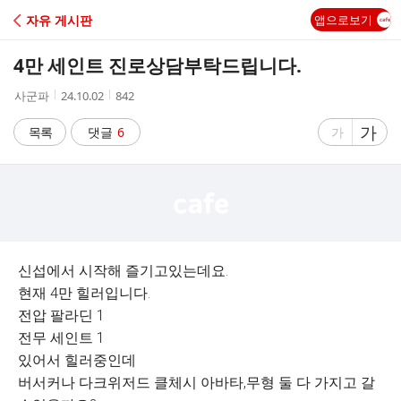
C
자유 게시판
앱으로보기
A
4만 세인트 진로상담부탁드립니다.
F
작
작
조
사군파
24.10.02
842
성
성
회
E
자
시
수
글
가
글
목록
댓글
6
가
간
자
자
크
크
기
기
크
작
게
게
신섭에서 시작해 즐기고있는데요.
현재 4만 힐러입니다.
전압 팔라딘 1
전무 세인트 1
있어서 힐러중인데
버서커나 다크위저드 클체시 아바타,무형 둘 다 가지고 갈