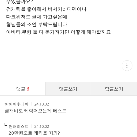
수있을까요?
검캐릭을 좋아해서 버서커or디펜이나
다크위저드 클체 가고싶은데
형님들의 조언 부탁드립니다..
아바타,무형 둘 다 못가져가면 어떻게 해야할까요
현
재
게
시
글
댓
추
댓글
6
댓글쓰기
답글쓰기
글
가
기
댓
능
작
작
허허쉬후레쉬
24.10.02
글
열
성
성
클채비로 케릭떠오는게 베스트
기
리
자
시
스
간
트
작
작
헌터리스트
24.10.02
성
성
20만원으로 케릭을 떠와?
자
시