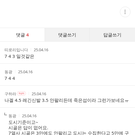
현
재
게
시
글
댓
추
댓글
4
댓글쓰기
답글쓰기
글
가
기
댓
능
작
작
띠로리입니다
25.04.16
글
열
성
성
7 4 3 일것같은
기
리
자
시
스
간
트
작
작
동광
25.04.16
성
성
7 4 4
자
시
간
작
작
작
구하라
25.04.16
작
성
성
성
성
나겔 4.5 레긴신발 3.5 안팔리든데 죽은섭이라 그런가보네요ㅠ
자
자
시
자
본
간
인
작
작
동광
25.04.16
여
성
성
도시기준이고~
부
자
시
시골은 답이 없어요.
간
7열사 시골은 3만에도 안팔리고 도시는 수집한다고 5만에 구