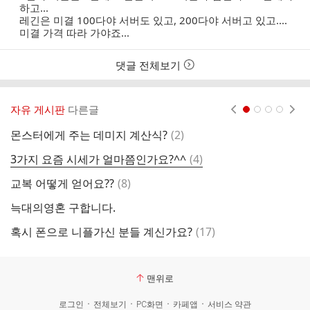
하고...
레긴은 미결 100다야 서버도 있고, 200다야 서버고 있고....
미결 가격 따라 가야죠...
댓글 전체보기
자유 게시판
다른글
현재페이지 1
2
3
4
댓
몬스터에게 주는 데미지 계산식?
(
2
)
염
글
댓
3가지 요즘 시세가 얼마쯤인가요?^^
(
4
)
프
글
댓
교복 어떻게 얻어요??
(
8
)
핵
글
늑대의영혼 구합니다.
댓
혹시 폰으로 니플가신 분들 계신가요?
(
17
)
소
글
맨위로
로그인
전체보기
PC화면
카페앱
서비스 약관