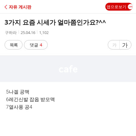
C
자유 게시판
앱으로보기
A
3가지 요즘 시세가 얼마쯤인가요?^^
F
작
작
조
구하라
25.04.16
1,102
성
성
회
E
자
시
수
글
가
글
목록
댓글
4
가
간
자
자
크
크
기
기
크
작
게
게
5나겔 공맥
6레긴신발 잡옵 받모맥
7열사풍 공4