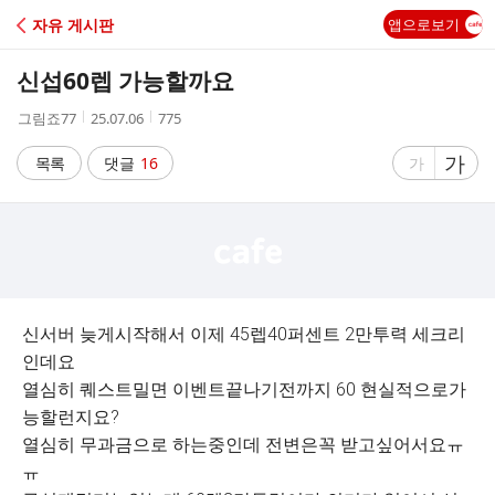
C
자유 게시판
앱으로보기
A
신섭60렙 가능할까요
F
작
작
조
그림죠77
25.07.06
775
성
성
회
E
자
시
수
글
가
글
목록
댓글
16
가
간
자
자
크
크
기
기
크
작
게
게
신서버 늦게시작해서 이제 45렙40퍼센트 2만투력 세크리
인데요
열심히 퀘스트밀면 이벤트끝나기전까지 60 현실적으로가
능할런지요?
열심히 무과금으로 하는중인데 전변은꼭 받고싶어서요ㅠ
ㅠ