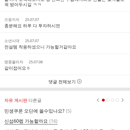
자
시
꼭 받아두시길 ㅋㅋ
간
작
작
으응지지
25.07.07
성
성
충분해요 하루 다 투자하시면
자
시
간
작
작
소년시대
25.07.07
성
성
전설템 착용하셨으니 가능할거같아요
자
시
간
작
작
명중올리자
25.07.08
성
성
같이접어요ㅎ
자
시
간
댓글 전체보기
자유 게시판
다른글
현재페이지 1
2
3
4
댓
민생쿠폰 오딘에 쓸수있나요?
(
5
)
O
글
댓
신섭60렙 가능할까요
(
16
)
오
글