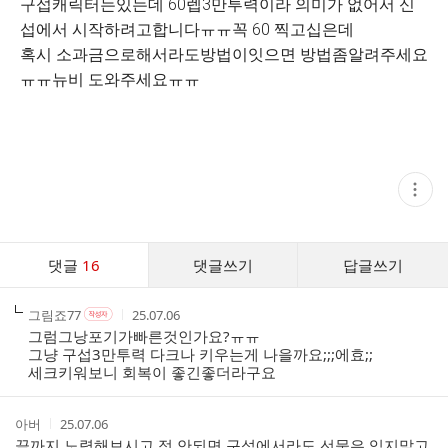
구섭캐릭터는있는데 60렙3만투력이라 의미가 없어서 신
섭에서 시작하려고합니다ㅠㅠ꼭 60 찍고십은데
혹시 소과금으로해서라도방법이잇으면 방법좀알려주세요
ㅠㅠ뉴비 도와주세요ㅠㅠ
현
재
게
시
글
댓
추
댓글
16
댓글쓰기
답글쓰기
글
가
기
댓
능
작
작
작
그림죠77
25.07.06
작
글
열
성
성
성
성
그럼그낭포기가빠른것인가요?ㅠㅠ
기
리
자
자
시
자
그냥 구섭3만투력 다크나 키우는게 나을까요;;;에효;;
스
본
간
세크키워보니 회복이 좋긴좋더라구요
인
트
여
부
작
작
아버
25.07.06
성
성
끝까지 노력해보시고 정 안되면 구섭에서라도 선물은 잊지말고