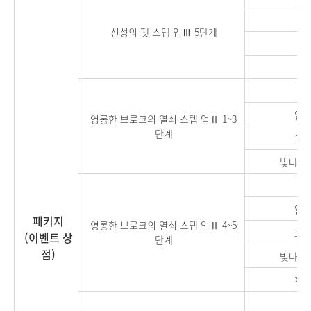
신성
신성의 펫 스텝 업Ⅲ 5단계
신
일반
영롱한 브로크의 열쇠 스텝 업Ⅱ 1~3
단계
고급
빛나는 
일반
패키지
영롱한 브로크의 열쇠 스텝 업Ⅱ 4~5
고급
(이벤트 상
단계
점)
빛나는 
희귀