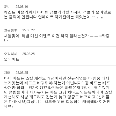
트
작
작
훈니
25.03.19
성
성
퀘스트 마을의뢰시 아이템 정보각각별 자세한 정보가 모바일로
자
시
는 클릭이 안됩니다 업데이트 하기전에는 되었는데 ~~ㅠㅠ
간
작
작
얼음황후
25.03.22
성
성
새봄맞이! 특별 미션 이벤트 이건 하지 말라는건가 ㅡ.ㅡ;;;짜증
자
시
나
간
작
작
오직리세
25.03.25
성
성
없데이트
자
시
간
작
작
지태
25.03.25
성
성
아니 바드는 스킬 개선도 개선이지만 신규직업들 다 명중 패시
자
시
브가잇는데 바드도 바꿔줘야 하는거 아닙니까? 걍 바드는 버프
간
싸개만 하라는건가여???? 라인들은 바드유저 하나는 필수겠지
만 중립들이나 자사유저는 바드 그냥 처다도 안볼듯하네여 스킬
개선해도 사냥 개구리고 잡는거 늦고 명중도 버프이고 (신캐들
은 다 패시브)그냥 너는 길드를 위해 희생하는 캐릭해라 이거인
데여?