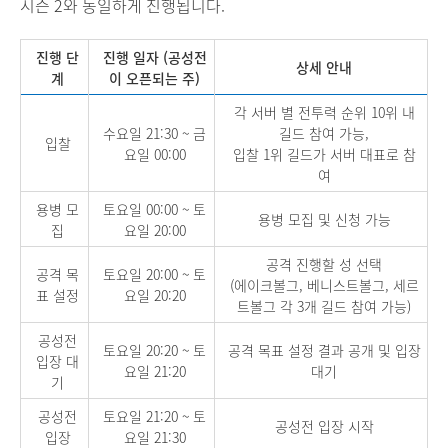
시즌 2와 동일하게 진행
됩니다.
진행 단
진행 일자 (공성전
상세 안내
계
이 오픈되는 주)
각 서버 별 전투력 순위 10위 내
수요일 21:30 ~ 금
길드 참여 가능,
입찰
요일 00:00
입찰 1위 길드가 서버 대표로 참
여
용병 모
토요일 00:00 ~ 토
용병 모집 및 신청 가능
집
요일 20:00
공격 진행할 성 선택
공격 목
토요일 20:00 ~ 토
(에이크볼그, 베니스트볼그, 세르
표 설정
요일 20:20
트볼그 각 3개 길드 참여 가능)
공성전
토요일 20:20 ~ 토
공격 목표 설정 결과 공개 및 입장
입장 대
요일 21:20
대기
기
공성전
토요일 21:20 ~ 토
공성전 입장 시작
입장
요일 21:30