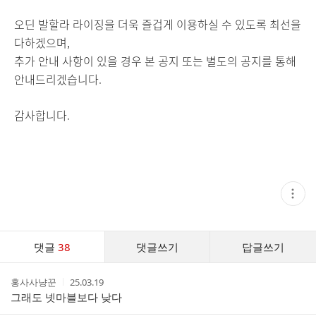
오딘 발할라 라이징을 더욱 즐겁게 이용하실 수 있도록 최선을
다하겠으며,
추가 안내 사항이 있을 경우 본 공지 또는 별도의 공지를 통해
안내드리겠습니다.
감사합니다.
현
재
게
시
글
댓
추
댓글
38
댓글쓰기
답글쓰기
글
가
기
댓
능
작
작
홍사사냥꾼
25.03.19
글
열
성
성
그래도 넷마블보다 낮다
기
리
자
시
스
간