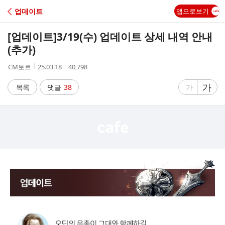
C
업데이트
앱으로보기
A
[업데이트]
3/19(수) 업데이트 상세 내역 안내
F
(추가)
작
작
조
CM토르
25.03.18
40,798
E
성
성
회
자
시
수
글
가
글
목록
댓글
38
가
간
자
자
크
크
기
기
크
작
게
게