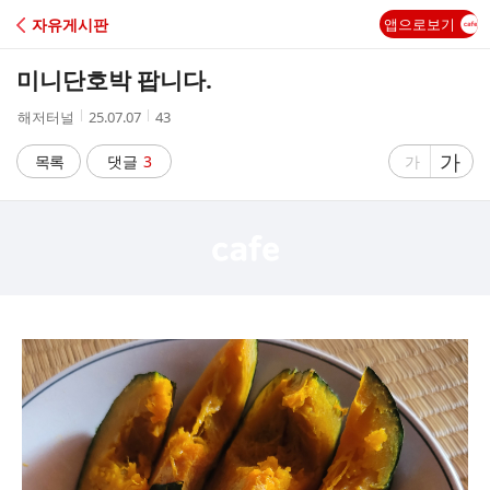
C
자유게시판
앱으로보기
A
미니단호박 팝니다.
F
작
작
조
해저터널
25.07.07
43
성
성
회
E
자
시
수
글
가
글
목록
댓글
3
가
간
자
자
크
크
기
기
크
작
게
게