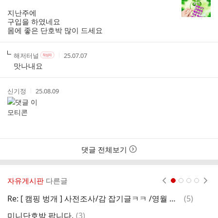
성
성
리
자
시
지난주에
스
간
구입을 하였네요
트
몸에 좋은 단호박 많이 드세요
작
작
작
해저터널
25.07.07
작
성
성
성
성
맛나내요
자
자
시
자
본
간
인
작
작
신기정
25.08.09
여
성
성
부
자
시
간
댓글 전체보기
자유게시판
다른글
현재페이지 1
2
3
4
댓
Re: [ 캠핑 벙개 ] 사전조사/감 잡기글ㅋㅋ /영월 추천해봅니다
(
5
)
스
글
댓
미니단호박 팝니다.
(
3
)
두