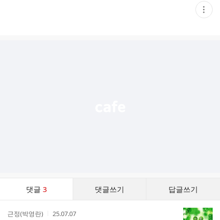
현
재
게
시
글
추
가
기
능
열
기
댓
댓글
3
댓글쓰기
답글쓰기
글
댓
작
작
근정(박영란)
25.07.07
글