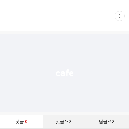
현
재
게
시
글
추
가
기
능
열
기
댓
댓글
0
댓글쓰기
답글쓰기
글