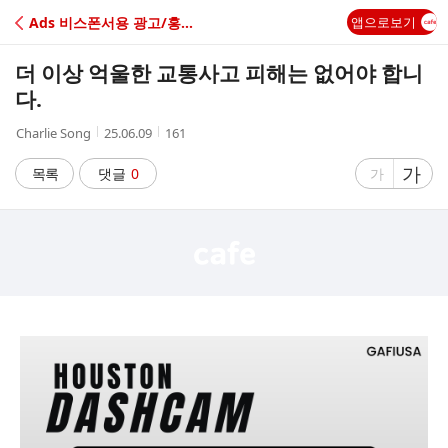
C
Ads 비스폰서용 광고/홍보 게시판
앱으로보기
A
더 이상 억울한 교통사고 피해는 없어야 합니
F
다.
작
작
조
Charlie Song
25.06.09
161
E
성
성
회
자
시
수
글
가
글
목록
댓글
0
가
간
자
자
크
크
기
기
크
작
게
게