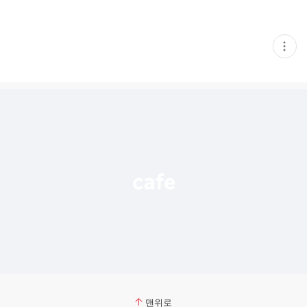
현
재
게
시
글
추
가
기
능
열
기
맨위로