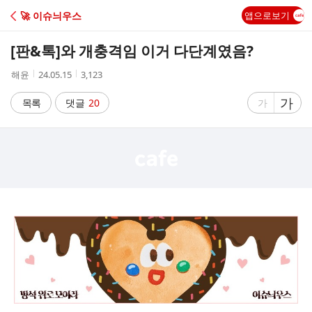
C
🚀 이슈늬우스
앱으로보기
A
[판&톡]
와 개충격임 이거 다단계였음?
F
작
작
조
해윤
24.05.15
3,123
성
성
회
E
자
시
수
글
가
글
목록
댓글
20
가
간
자
자
크
크
기
기
크
작
게
게