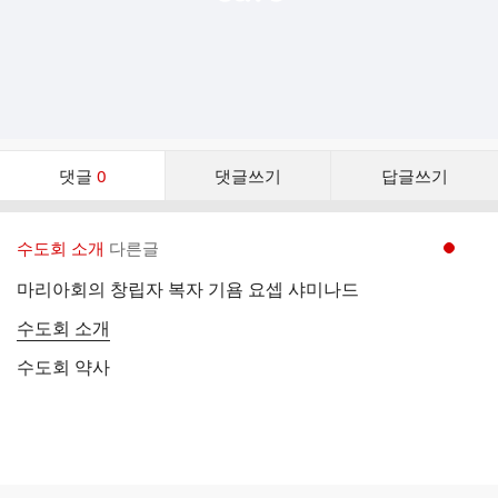
댓
댓글
0
댓글쓰기
답글쓰기
글
댓
글
수도회 소개
다른글
현재페이지 1
리
스
마리아회의 창립자 복자 기욤 요셉 샤미나드
트
수도회 소개
수도회 약사