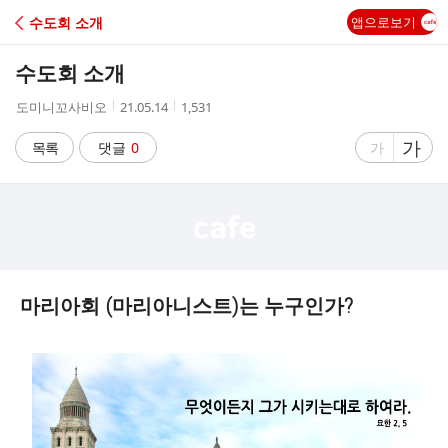
C
수도회 소개
앱으로보기
A
수도회 소개
F
작
작
조
도미니꼬사비오
21.05.14
1,531
성
성
회
E
자
시
수
글
가
글
목록
댓글
0
가
간
자
자
크
크
기
기
크
작
게
게
마리아회 (마리아니스트)는 누구인가?