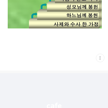
현
재
게
시
글
추
가
기
능
열
기