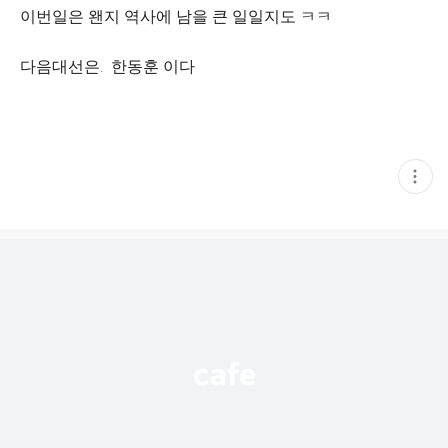
이번일은 왠지 역사에 남을 큰 일일지도 ㅋㅋ
다음대선은. 한동훈 이다
현
재
게
시
글
추
가
기
능
열
기