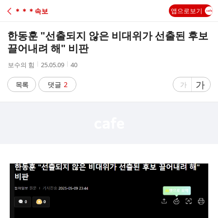
C
＊＊＊속보
앱으로보기
A
한동훈 "선출되지 않은 비대위가 선출된 후보
F
끌어내려 해" 비판
작
작
조
보수의 힘
25.05.09
40
E
성
성
회
자
시
수
글
가
글
목록
댓글
2
가
간
자
자
크
크
기
기
크
작
게
게