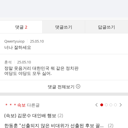
댓
댓글
2
댓글쓰기
답글쓰기
글
댓
작
작
Qwertyuiop
25.05.10
글
성
성
너나 잘하세요
리
자
시
스
간
트
작
작
훈석
25.05.10
성
성
정말 웃음거리 대한민국 뭐 같은 정치판
자
시
여당도 야당도 모두 싫어.
간
댓글 전체보기
＊＊＊속보
다른글
현재페이지 1
2
3
4
댓
(속보) 김문수 대인배 행보
(
2
)
[
글
댓
한동훈 "선출되지 않은 비대위가 선출된 후보 끌어내려 해" 비판
(
2
)