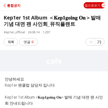
C
통합공지
앱으로보기
A
Kep1er 1st Album ＜𝐊𝐞𝐩𝟏𝐠𝐨𝐢𝐧𝐠 𝐎𝐧＞발매
F
기념 대면 팬 사인회_뮤직플랜트
작
작
조
Kep1er_official
24.06.14
1,207
E
성
성
회
자
시
수
글
가
글
목록
댓글
0
가
간
자
자
크
크
기
기
크
작
게
게
안녕하세요.
Kep1er 팬클럽 담당자 입니다.
Kep1er 1st Album <𝐊𝐞𝐩𝟏𝐠𝐨𝐢𝐧𝐠 𝐎𝐧> 발매 기념 대면 팬 사인
회 안내드립니다.