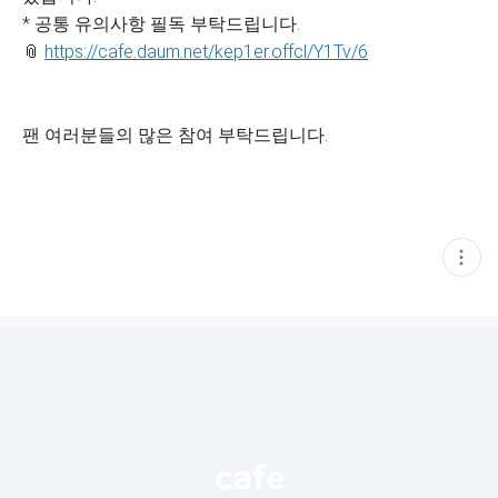
* 공통 유의사항 필독 부탁드립니다.
📎
https://cafe.daum.net/kep1er.offcl/Y1Tv/6
팬 여러분들의 많은 참여 부탁드립니다.
현
재
게
시
글
추
가
기
능
열
기