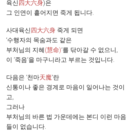
육신
四大六身
)
은
그 인연이 흩어지면 죽게 됩니다
.
사대육신
四大六身
죽게 되면
‘
수행자의 목숨과도 같은
부처님의
지혜
(
慧命
)
’
를 닦아갈 수 없으니
,
이
‘
죽음
’
을 마구니라고 부르는 것입니다
.
다음은
‘
천마
天魔
’
란
신통이나 좋은 경계로 마음이 일어나는 것이
고
,
그러나
부처님의 바른 법 가운데에는 본디 이런 마음
들이 없습니다
.