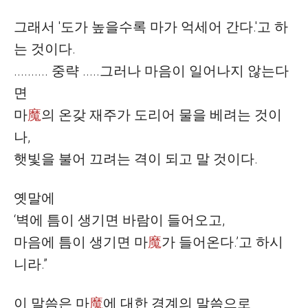
그래서
'
도가 높을수록 마가 억세어 간다
.'
고 하
는 것이다
.
..........
중략
.....
그러나 마음이 일어나지 않는다
면
마
魔
의 온갖 재주가 도리어 물을 베려는 것이
나
,
햇빛을 불어 끄려는 격이 되고 말 것이다
.
옛말에
‘
벽에 틈이 생기면 바람이 들어오고
,
마음에 틈이 생기면
마
魔
가 들어온다
.’
고 하시
니라
.”
이 말씀은
마
魔
에 대한 경계의 말씀으로