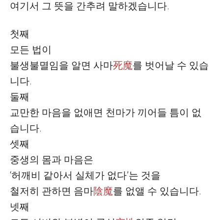
여기서 그 뜻을 간추려 말하겠습니다
.
첫째
모든 법이
불생불멸임을 알면
사마
死魔
를 벗어날 수 있습
니다
.
둘째
교만한 마음을 없애면 천마가 끼어들 틈이 없
습니다
.
셋째
중생의 몸과 마음은
‘
허깨비 같아서 실체가 없다
’
는 것을
철저히 관하면
음마
陰魔
를 없앨 수 있습니다
.
넷째