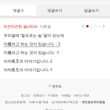
댓
댓글
0
댓글쓰기
답글쓰기
글
댓
글
따끈따끈한 글(2024..
다른글
현재페이지 1
2
3
4
리
스
우리말에 ‘철모르는 놈’ 말이 있는데
여
트
마魔라고 하는 것이 있습니다. - 2
참
마魔라고 하는 것이 있습니다. -1
사
야차夜叉의 이야기입니다.-2
욕
야차夜叉의 이야기입니다.-1
재
맨위로
로그인
전체보기
PC화면
카페앱
서비스 약관
청소년보호정책
카페 이용 약관
상거래피해구제신청
개인정보처리방침