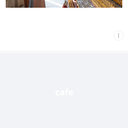
현
재
게
시
글
추
가
기
능
열
기