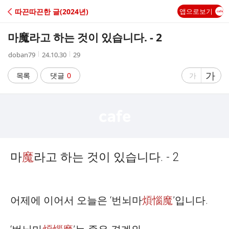
C
따끈따끈한 글(2024년)
앱으로보기
A
마魔라고 하는 것이 있습니다. - 2
F
작
작
조
doban79
24.10.30
29
성
성
회
E
자
시
수
글
가
글
목록
댓글
0
가
간
자
자
크
크
기
기
크
작
게
게
마
魔
라고 하는 것이 있습니다
. - 2
어제에 이어서 오늘은
‘
번뇌마
煩惱魔
’
입니다
.