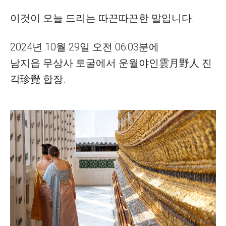
이것이 오늘 드리는 따끈따끈한 말입니다
.
2024
년
10
월
29
일 오전
06:03
분에
남지읍 무상사 토굴에서
운월야인
雲月野人
진
각
珍覺
합장
.