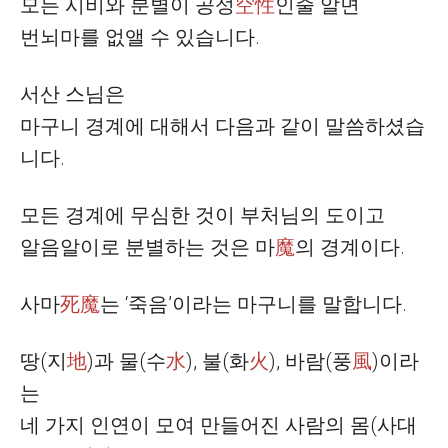
모든 시비와 분별이
공성
空性
인줄 알면
번뇌마를 없앨 수 있습니다
.
서산 스님은
마구니 경계에 대해서 다음과 같이 말씀하셨습
니다
.
모든 경계에 무심한 것이 부처님의 도이고
알음알이로 분별하는 것은
마
魔
의 경계이다
.
사마
死魔
는
‘
죽음
’
이라는 마구니를 말합니다
.
땅
(
지
地
)
과 물
(
수
水
),
불
(
화
火
),
바람
(
풍
風
)
이라
는
네 가지 인연이 모여 만들어진 사람의 몸
(
사대