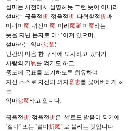
설마는 사전에서 설명하듯 그런 뜻이 아니라
,
설마는
끊을절
折
,
꺾을절
折
,
타협할절
折
과
마귀마
魔
,
귀신마
魔
,
마라
魔羅
마
魔
라는
뜻을 지닌 문자로 이루어져 있으며
,
설마라는
악마
惡魔
는
인간의 마음 한 구석에 도사리고 있다가
사람의
기
氣
를 꺾기도 하고
,
중도에 목표를 포기하도록 회유하여
자신 스스로 자신의
의지
意志
를 끊어버리게 하
는
악마
惡魔
라고 합니다
.
끊을절
折
,
꺾을절
折
은
'
설
'
로도 발음이 되기에
“
절마
”
또는
"
설마
折魔
"
로 불리는 것입니다
.