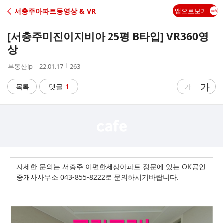
C
서충주아파트동영상 & VR
앱으로보기
A
[서충주미진이지비아 25평 B타입] VR360영
F
상
작
작
조
부동산lp
22.01.17
263
E
성
성
회
자
시
수
글
가
글
목록
댓글
1
가
간
자
자
크
크
기
기
크
작
게
게
자세한 문의는 서충주 이편한세상아파트 정문에 있는 OK공인
중개사사무소 043-855-8222로 문의하시기바랍니다.