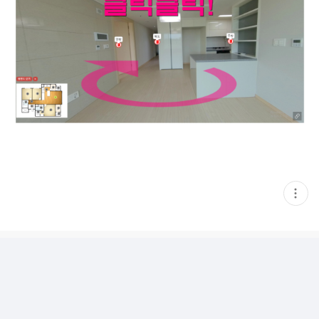
현
재
게
시
글
추
가
기
능
열
기