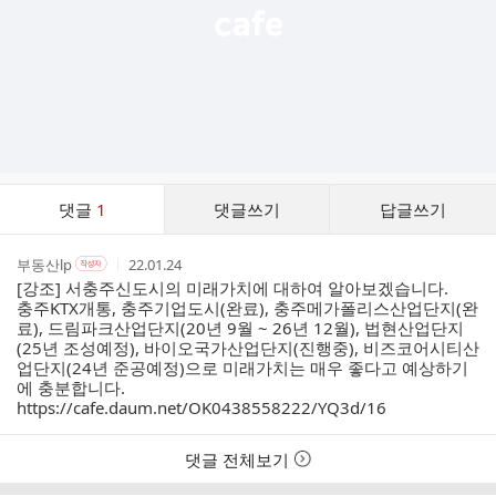
댓
댓글
1
댓글쓰기
답글쓰기
글
댓
작
작
작
부동산lp
22.01.24
작
글
성
성
성
성
[강조] 서충주신도시의 미래가치에 대하여 알아보겠습니다.
리
자
자
시
자
충주KTX개통, 충주기업도시(완료), 충주메가폴리스산업단지(완
스
본
간
료), 드림파크산업단지(20년 9월 ~ 26년 12월), 법현산업단지
인
트
(25년 조성예정), 바이오국가산업단지(진행중), 비즈코어시티산
여
업단지(24년 준공예정)으로 미래가치는 매우 좋다고 예상하기
부
에 충분합니다.
https://cafe.daum.net/OK0438558222/YQ3d/16
댓글 전체보기