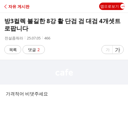
C
자유 게시판
앱으로보기
A
방3컬렉 불길한 8강 활 단검 검 대검 4개셋트
F
로팝니다
작
작
조
전설좀줘라
25.07.05
466
E
성
성
회
자
시
수
글
가
글
목록
댓글
2
가
간
자
자
크
크
기
기
크
작
게
게
가격적어 비댓주세요