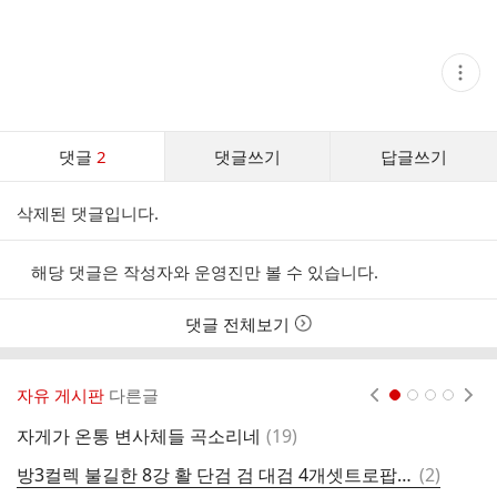
현
재
게
시
글
댓
추
댓글
2
댓글쓰기
답글쓰기
글
가
기
댓
능
삭제된 댓글입니다.
글
열
기
리
스
해당 댓글은 작성자와 운영진만 볼 수 있습니다.
트
댓글 전체보기
자유 게시판
다른글
현재페이지 1
2
3
4
댓
자게가 온통 변사체들 곡소리네
(
19
)
6
글
댓
방3컬렉 불길한 8강 활 단검 검 대검 4개셋트로팝니다
(
2
)
델
글