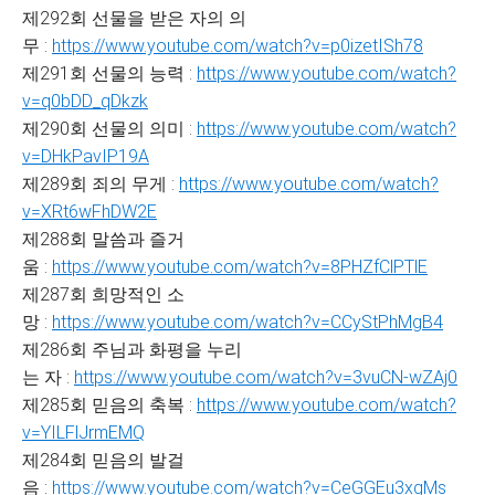
제292회 선물을 받은 자의 의
무 :
https://www.youtube.com/watch?v=p0izetISh78
제291회 선물의 능력 :
https://www.youtube.com/watch?
v=q0bDD_qDkzk
제290회 선물의 의미 :
https://www.youtube.com/watch?
v=DHkPavIP19A
제289회 죄의 무게 :
https://www.youtube.com/watch?
v=XRt6wFhDW2E
제288회 말씀과 즐거
움 :
https://www.youtube.com/watch?v=8PHZfClPTlE
제287회 희망적인 소
망 :
https://www.youtube.com/watch?v=CCyStPhMgB4
제286회 주님과 화평을 누리
는 자 :
https://www.youtube.com/watch?v=3vuCN-wZAj0
제285회 믿음의 축복 :
https://www.youtube.com/watch?
v=YILFlJrmEMQ
제284회 믿음의 발걸
음 :
https://www.youtube.com/watch?v=CeGGEu3xgMs