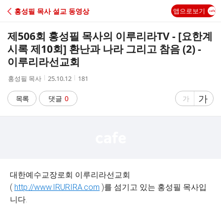
C
홍성필 목사 설교 동영상
앱으로보기
A
제506회 홍성필 목사의 이루리라TV - [요한계
F
시록 제10회] 환난과 나라 그리고 참음 (2) -
이루리라선교회
E
작
작
조
홍성필 목사
25.10.12
181
성
성
회
자
시
수
글
가
글
목록
댓글
0
가
간
자
자
크
크
기
기
크
작
게
게
대한예수교장로회 이루리라선교회
(
http://www.IRURIRA.com
)를 섬기고 있는 홍성필 목사입
니다.