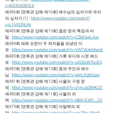
v=iKD3OsDBOLk
제486회 [면류관 강해 제16회] 예수님의 십자가와 우리
의 십자가 (1) :
https://www.youtube.com/watch?
v=L1iVrh2hLHs
제485회 [면류관 강해 제15회] 좁은 문의 특징과 비
밀 :
https://www.youtube.com/watch?v=C2klGerkJvw
제484회 세례 요한이 두 제자들을 보냈던 이
유 :
https://www.youtube.com/watch?v=VW7dUeb8wpE
제483회 [면류관 강해 제14회] 가룟 유다와 시몬 베드
로 :
https://www.youtube.com/watch?v=uXLBzW7boEQ
제482회 [면류관 강해 제13회] 종과 주인과 예수
님 :
https://www.youtube.com/watch?v=ekH_KzEKuxs
제481회 [면류관 강해 제12회] 사울의 구원 문
제 :
https://www.youtube.com/watch?v=ZymJa28HKZ0
제480회 [면류관 강해 제11회] 사울의 죄
책 :
https://www.youtube.com/watch?v=NBKQLWD__C0
제479회 [면류관 강해 제10회] 아말렉의 죄
악 :
https://www.youtube.com/watch?v=jqc7Bw_Bbx8