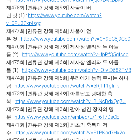
제478회 [면류관 강해 제9회] 사울이 버
린 것 (1) :
https://www.youtube.com/watch?
v=0PU3CkpIsgg
제477회 [면류관 강해 제8회] 사울이 얻
은 것 :
https://www.youtube.com/watch?v=0H9oC8j9Gc0
제476회 [면류관 강해 제7회] 제사장 엘리와 두 아들
들 (2) :
https://www.youtube.com/watch?v=fpPfQ5qIsec
제475회 [면류관 강해 제6회] 제사장 엘리와 두 아들
들 (1) :
https://www.youtube.com/watch?v=OfvtD68ZTM8
제474회 [면류관 강해 제5회] 우리에게 능력 주시는 하나
님 :
https://www.youtube.com/watch?v=5Rj1T1gInik
제473회 [면류관 강해 제4회] 아름답고 광대한 축
복 :
https://www.youtube.com/watch?v=B_NcDdxQq7U
제472회 [면류관 강해 제3회] 팔아 넘긴 장자의 명
분 :
https://www.youtube.com/embed/L71r6T7DsCE
제471회 [면류관 강해 제2회] 최초의 축복과 저
주 :
https://www.youtube.com/watch?v=E1PKad7Hx2c