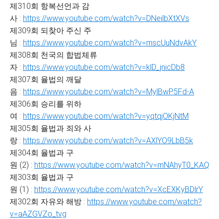
제310회 항복선언과 감
사 :
https://www.youtube.com/watch?v=DNeilbXtXVs
제309회 되찾아 주신 주
님 :
https://www.youtube.com/watch?v=mscUuNdvAkY
제308회 천국의 합법체류
자 :
https://www.youtube.com/watch?v=klD_jnicDb8
제307회 율법의 깨달
음 :
https://www.youtube.com/watch?v=MylBwP5Fd-A
제306회 승리를 위하
여 :
https://www.youtube.com/watch?v=yqtqjOKjNtM
제305회 율법과 죄와 사
랑 :
https://www.youtube.com/watch?v=AXlYO9LbB5k
제304회 율법과 구
원 (2) :
https://www.youtube.com/watch?v=mNAhyT0_KAQ
제303회 율법과 구
원 (1) :
https://www.youtube.com/watch?v=XcEXKyBDlrY
제302회 자유와 해방 :
https://www.youtube.com/watch?
v=aAZGVZo_tvg