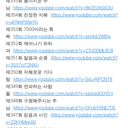
제355회 높이시는 주
님 :
https://www.youtube.com/watch?v=8kCEUhSbClU
제354회 진정한 지혜 :
https://www.youtube.com/watch?
v=uFNmPi0teYU
제353회 7000이라는 축
복 :
https://www.youtube.com/watch?v=spHplr2WBjs
제352회 깨어나기 위하
여 :
https://www.youtube.com/watch?v=CTrIDDML8C8
제351회 말씀과 순종 :
https://www.youtube.com/watch?
v=3S57ciT2NXU
제350회 지혜로운 기다
림 :
https://www.youtube.com/watch?v=5nLyRjPCNT8
제349회 전파하는 사람
들 :
https://www.youtube.com/watch?v=se6qidOOYEg
제348회 구원해주시는 주
님 :
https://www.youtube.com/watch?v=GFp6YSNE7QE
제347회 믿음과 시인 :
https://www.youtube.com/watch?
v=22KYjMirpA0