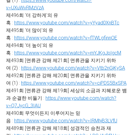
결 (1) :
https://www.youtube.com/watch?
v=UXuWvRMzVzA
제496회 '더 강하게'의 유
혹 :
https://www.youtube.com/watch?v=yYyad0XnBTc
제495회 '더 많이'의 유
혹 :
https://www.youtube.com/watch?v=fTWLgfinnOE
제494회 '더 높이'의 유
혹 :
https://www.youtube.com/watch?v=mYJKgJpIgcM
제493회 [면류관 강해 제21회] 면류관을 지키기 위하
여 (2) :
https://www.youtube.com/watch?v=Vtb2nGjKySA
제492회 [면류관 강해 제20회] 면류관을 지키기 위하
여 (1) :
https://www.youtube.com/watch?v=ciPDS5BxSPA
제491회 [면류관 강해 제19회] 세상의 소금과 지혜로운 뱀
과 순결한 비둘기 :
https://www.youtube.com/watch?
v=Q7JycG_3IAU
제490회 무엇이든지 이루어지는 믿
음 :
https://www.youtube.com/watch?v=IRMhjB3LVfU
제489회 [면류관 강해 제18회] 성경적인 승천과 재