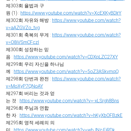
제303회 율법과 구
원 (1) :
https://www.youtube.com/watch?v=XcEXKyBDlrY
제302회 자유와 해방 :
https://www.youtube.com/watch?
v=aAZGVZo_tvg
제301회 축복의 무게 :
https://www.youtube.com/watch?
v=O8iVSmCFczI
제300회 성장하는 믿
음 :
https://www.youtube.com/watch?v=CDXpLZC27XY
제299회 우리 자신을 하나님
께 :
https://www.youtube.com/watch?v=5oZ3ASkvmqQ
제298회 단번과 완전 :
https://www.youtube.com/watch?
v=MoXyP7QNoAY
제297회 버리는 것과 얻
는 것 :
https://www.youtube.com/watch?v=-xLSrgh8Bns
제296회 주님과 연합
한 자 :
https://www.youtube.com/watch?v=hKyXbOFBzkE
제295회 영적 세례의 의
미 :
https://www.youtube.com/watch?v=wbJNz-FjRDk