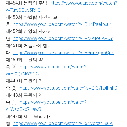
제454회 능력의 주님 :
https://www.youtube.com/watch?
v=TuwSGUs5R1Q
제453회 바벨탑 사건의 교
훈 :
https://www.youtube.com/watch?v=BK4PaeIpuu4
제452회 신앙의 자가진
단 :
https://www.youtube.com/watch?v=RrZKIoUAPUY
제451회 거듭나야 합니
다 :
https://www.youtube.com/watch?v=R8m_sgV5Qns
제450회 구원의 약
속 (3) :
https://www.youtube.com/watch?
v=Ht0QkNWSQCo
제449회 구원의 약
속 (2) :
https://www.youtube.com/watch?v=Qr37Iz4FhF0
제448회 구원의 약
속 (1) :
https://www.youtube.com/watch?
v=WsoSkb7Haw8
제447회 세 고을의 가르
침 :
https://www.youtube.com/watch?v=5NvoazhLx6A