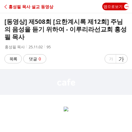
C
홍성필 목사 설교 동영상
앱으로보기
A
[동영상] 제508회 [요한계시록 제12회] 주님
F
의 음성을 듣기 위하여 - 이루리라선교회 홍성
필 목사
E
작
작
조
홍성필 목사
25.11.02
95
성
성
회
자
시
수
글
가
글
목록
댓글
0
가
간
자
자
크
크
기
기
크
작
게
게