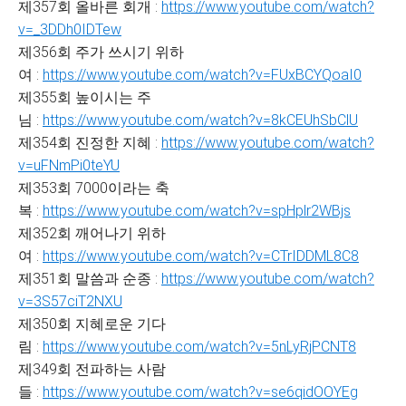
제357회 올바른 회개 :
https://www.youtube.com/watch?
v=_3DDh0IDTew
제356회 주가 쓰시기 위하
여 :
https://www.youtube.com/watch?v=FUxBCYQoaI0
제355회 높이시는 주
님 :
https://www.youtube.com/watch?v=8kCEUhSbClU
제354회 진정한 지혜 :
https://www.youtube.com/watch?
v=uFNmPi0teYU
제353회 7000이라는 축
복 :
https://www.youtube.com/watch?v=spHplr2WBjs
제352회 깨어나기 위하
여 :
https://www.youtube.com/watch?v=CTrIDDML8C8
제351회 말씀과 순종 :
https://www.youtube.com/watch?
v=3S57ciT2NXU
제350회 지혜로운 기다
림 :
https://www.youtube.com/watch?v=5nLyRjPCNT8
제349회 전파하는 사람
들 :
https://www.youtube.com/watch?v=se6qidOOYEg