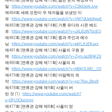
제485회 [면류관 강해 제15회] 좁은 문의 특징과 비
밀 :
https://www.youtube.com/watch?v=C2klGerkJvw
제484회 세례 요한이 두 제자들을 보냈던 이
유 :
https://www.youtube.com/watch?v=VW7dUeb8wpE
제483회 [면류관 강해 제14회] 가룟 유다와 시몬 베드
로 :
https://www.youtube.com/watch?v=uXLBzW7boEQ
제482회 [면류관 강해 제13회] 종과 주인과 예수
님 :
https://www.youtube.com/watch?v=ekH_KzEKuxs
제481회 [면류관 강해 제12회] 사울의 구원 문
제 :
https://www.youtube.com/watch?v=ZymJa28HKZ0
제480회 [면류관 강해 제11회] 사울의 죄
책 :
https://www.youtube.com/watch?v=NBKQLWD__C0
제479회 [면류관 강해 제10회] 아말렉의 죄
악 :
https://www.youtube.com/watch?v=jqc7Bw_Bbx8
제478회 [면류관 강해 제9회] 사울이 버
린 것 (1) :
https://www.youtube.com/watch?
v=0PU3CkpIsgg
제477회 [면류관 강해 제8회] 사울이 얻