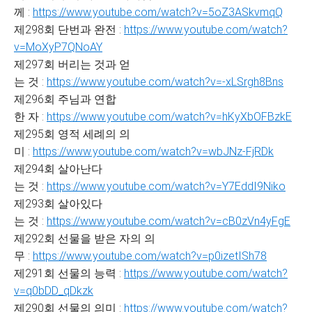
께 :
https://www.youtube.com/watch?v=5oZ3ASkvmqQ
제298회 단번과 완전 :
https://www.youtube.com/watch?
v=MoXyP7QNoAY
제297회 버리는 것과 얻
는 것 :
https://www.youtube.com/watch?v=-xLSrgh8Bns
제296회 주님과 연합
한 자 :
https://www.youtube.com/watch?v=hKyXbOFBzkE
제295회 영적 세례의 의
미 :
https://www.youtube.com/watch?v=wbJNz-FjRDk
제294회 살아난다
는 것 :
https://www.youtube.com/watch?v=Y7EddI9Niko
제293회 살아있다
는 것 :
https://www.youtube.com/watch?v=cB0zVn4yFgE
제292회 선물을 받은 자의 의
무 :
https://www.youtube.com/watch?v=p0izetISh78
제291회 선물의 능력 :
https://www.youtube.com/watch?
v=q0bDD_qDkzk
제290회 선물의 의미 :
https://www.youtube.com/watch?