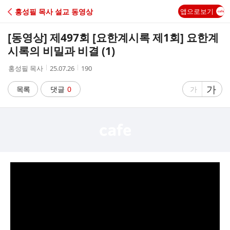
C
홍성필 목사 설교 동영상
앱으로보기
A
[동영상] 제497회 [요한계시록 제1회] 요한계
F
시록의 비밀과 비결 (1)
작
작
조
홍성필 목사
25.07.26
190
E
성
성
회
자
시
수
글
가
글
목록
댓글
0
가
간
자
자
크
크
기
기
크
작
게
게