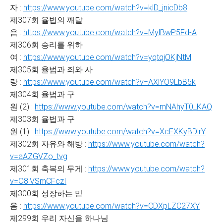
자 :
https://www.youtube.com/watch?v=klD_jnicDb8
제307회 율법의 깨달
음 :
https://www.youtube.com/watch?v=MylBwP5Fd-A
제306회 승리를 위하
여 :
https://www.youtube.com/watch?v=yqtqjOKjNtM
제305회 율법과 죄와 사
랑 :
https://www.youtube.com/watch?v=AXlYO9LbB5k
제304회 율법과 구
원 (2) :
https://www.youtube.com/watch?v=mNAhyT0_KAQ
제303회 율법과 구
원 (1) :
https://www.youtube.com/watch?v=XcEXKyBDlrY
제302회 자유와 해방 :
https://www.youtube.com/watch?
v=aAZGVZo_tvg
제301회 축복의 무게 :
https://www.youtube.com/watch?
v=O8iVSmCFczI
제300회 성장하는 믿
음 :
https://www.youtube.com/watch?v=CDXpLZC27XY
제299회 우리 자신을 하나님