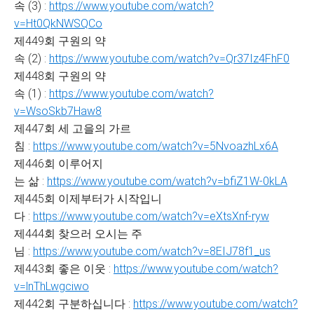
속 (3) :
https://www.youtube.com/watch?
v=Ht0QkNWSQCo
제449회 구원의 약
속 (2) :
https://www.youtube.com/watch?v=Qr37Iz4FhF0
제448회 구원의 약
속 (1) :
https://www.youtube.com/watch?
v=WsoSkb7Haw8
제447회 세 고을의 가르
침 :
https://www.youtube.com/watch?v=5NvoazhLx6A
제446회 이루어지
는 삶 :
https://www.youtube.com/watch?v=bfiZ1W-0kLA
제445회 이제부터가 시작입니
다 :
https://www.youtube.com/watch?v=eXtsXnf-ryw
제444회 찾으러 오시는 주
님 :
https://www.youtube.com/watch?v=8EIJ78f1_us
제443회 좋은 이웃 :
https://www.youtube.com/watch?
v=lnThLwgciwo
제442회 구분하십니다 :
https://www.youtube.com/watch?