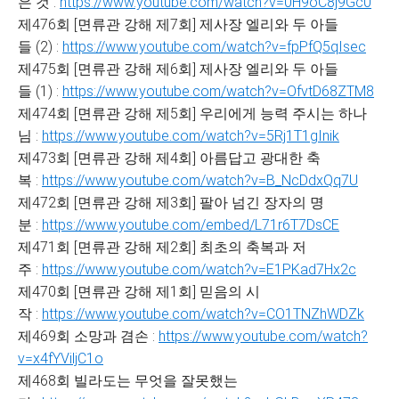
은 것 :
https://www.youtube.com/watch?v=0H9oC8j9Gc0
제476회 [면류관 강해 제7회] 제사장 엘리와 두 아들
들 (2) :
https://www.youtube.com/watch?v=fpPfQ5qIsec
제475회 [면류관 강해 제6회] 제사장 엘리와 두 아들
들 (1) :
https://www.youtube.com/watch?v=OfvtD68ZTM8
제474회 [면류관 강해 제5회] 우리에게 능력 주시는 하나
님 :
https://www.youtube.com/watch?v=5Rj1T1gInik
제473회 [면류관 강해 제4회] 아름답고 광대한 축
복 :
https://www.youtube.com/watch?v=B_NcDdxQq7U
제472회 [면류관 강해 제3회] 팔아 넘긴 장자의 명
분 :
https://www.youtube.com/embed/L71r6T7DsCE
제471회 [면류관 강해 제2회] 최초의 축복과 저
주 :
https://www.youtube.com/watch?v=E1PKad7Hx2c
제470회 [면류관 강해 제1회] 믿음의 시
작 :
https://www.youtube.com/watch?v=CO1TNZhWDZk
제469회 소망과 겸손 :
https://www.youtube.com/watch?
v=x4fYViljC1o
제468회 빌라도는 무엇을 잘못했는