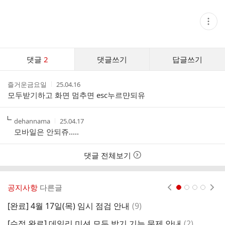
현
재
게
시
글
댓
추
댓글
2
댓글쓰기
답글쓰기
글
가
기
댓
능
작
작
즐거운금요일
25.04.16
글
열
성
성
모두받기하고 화면 멈추면 esc누르먄되유
기
리
자
시
스
간
트
작
작
dehannama
25.04.17
성
성
모바일은 안되쥬.....
자
시
간
댓글 전체보기
공지사항
다른글
현재페이지 1
2
3
4
댓
[완료] 4월 17일(목) 임시 점검 안내
(
9
)
[
글
댓
[수정 완료] 데일리 미션 모두 받기 기능 문제 안내
(
2
)