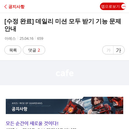
C
공지사항
앱으로보기
A
[수정 완료] 데일리 미션 모두 받기 기능 문제
F
안내
작
작
조
아레스
25.04.16
659
E
성
성
회
자
시
수
글
가
글
목록
댓글
2
가
간
자
자
크
크
기
기
크
작
게
게
모든 순간이 새로울 것이다!