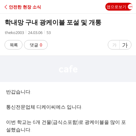
C
안전한 현장 소식
앱으로보기
A
학내망 구내 광케이블 포설 및 개통
F
작
작
조
theko2003
24.03.06
53
성
성
회
E
자
시
수
글
가
글
목록
댓글
0
가
간
자
자
크
크
기
기
크
작
게
게
반갑습니다.
통신전문업체 디케이씨에스 입니다.
이번 학교는 6개 건물(급식소포함)로 광케이블을 많이 포
설했습니다.