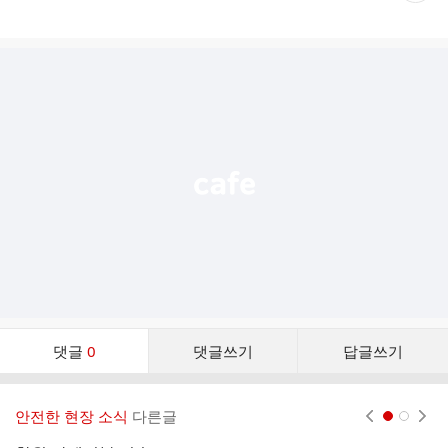
게
시
글
추
가
기
능
열
기
댓
댓글
0
댓글쓰기
답글쓰기
글
댓
글
안전한 현장 소식
다른글
현재페이지 1
2
리
스