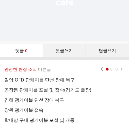
댓
댓글
0
댓글쓰기
답글쓰기
글
댓
글
안전한 현장 소식
다른글
현재페이지 1
2
3
리
스
밀양 OFD 광케이블 단선 장애 복구
현
트
공장동 광케이블 포설 및 접속(경기도 출장)
교
김해 광케이블 단선 장애 복구
사
창원 광케이블 접속
창
학내망 구내 광케이블 포설 및 개통
광