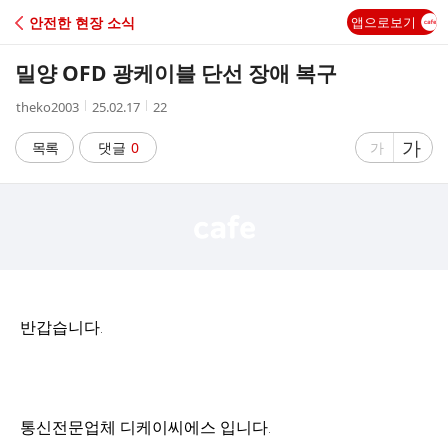
C
안전한 현장 소식
앱으로보기
A
밀양 OFD 광케이블 단선 장애 복구
F
작
작
조
theko2003
25.02.17
22
성
성
회
E
자
시
수
글
가
글
목록
댓글
0
가
간
자
자
크
크
기
기
크
작
게
게
반갑습니다.
통신전문업체 디케이씨에스 입니다.