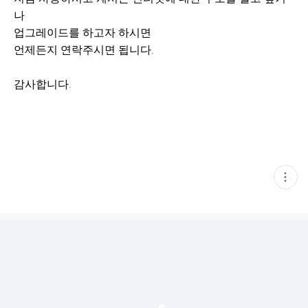
나
업그레이드를 하고자 하시면
언제든지 연락주시면 됩니다.
감사합니다.
현
재
게
시
글
추
가
기
능
열
기