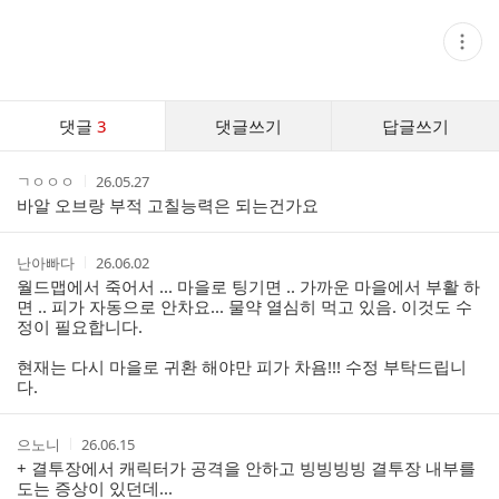
현
재
게
시
글
댓
추
댓글
3
댓글쓰기
답글쓰기
글
가
기
댓
능
작
작
ㄱㅇㅇㅇ
26.05.27
글
열
성
성
바알 오브랑 부적 고칠능력은 되는건가요
기
리
자
시
스
간
트
작
작
난아빠다
26.06.02
성
성
월드맵에서 죽어서 ... 마을로 팅기면 .. 가까운 마을에서 부활 하
자
시
면 .. 피가 자동으로 안차요... 물약 열심히 먹고 있음. 이것도 수
간
정이 필요합니다.
현재는 다시 마을로 귀환 해야만 피가 차욤!!! 수정 부탁드립니
다.
작
작
으노니
26.06.15
성
성
+ 결투장에서 캐릭터가 공격을 안하고 빙빙빙빙 결투장 내부를
자
시
도는 증상이 있던데...
간