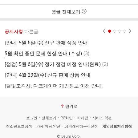
댓글 전체보기
공지사항
다른글
현재페이지 1
2
3
4
[안내] 5월 6일(수) 신규 판매 상품 안내
[
댓
5월 확인 중인 문제 현상 안내 (수정)
(
3
)
글
댓
[점검] 5월 6일(수) 정기 점검 예정 안내(완료)
(
2
)
[
글
[안내] 4월 29일(수) 신규 판매 상품 안내
[
[달빛조각사: 다크게이머 개인정보 이전 안내]
[
맨위로
로그인
전체보기
PC화면
카페앱
서비스 약관
청소년보호정책
카페 이용 약관
상거래피해구제신청
개인정보처리방침
©
Daum Corp.