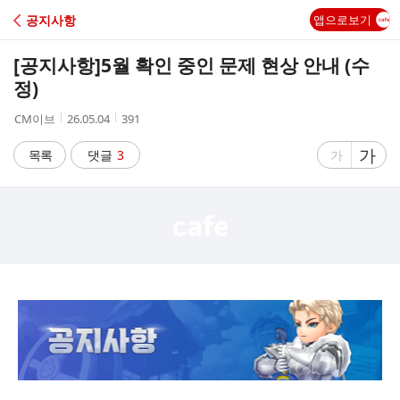
C
공지사항
앱으로보기
A
[공지사항]
5월 확인 중인 문제 현상 안내 (수
F
정)
작
작
조
CM이브
26.05.04
391
E
성
성
회
자
시
수
글
가
글
목록
댓글
3
가
간
자
자
크
크
기
기
크
작
게
게