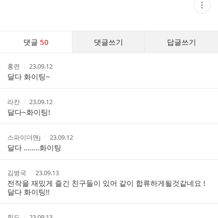
현
재
게
시
글
댓
추
댓글
50
댓글쓰기
답글쓰기
글
가
기
댓
능
작
작
홍련
23.09.12
글
열
성
성
달다 화이팅~
기
리
자
시
스
간
트
작
작
라칸
23.09.12
성
성
달다~화이팅!
자
시
간
작
작
스파이더맨j
23.09.12
성
성
달다 ........화이팅
자
시
간
작
작
김병국
23.09.13
성
성
전작을 재밌게 즐긴 친구들이 있어 같이 합류하게될것같네요 !
자
시
달다 화이팅!!
간
작
작
힌드
23.09.13