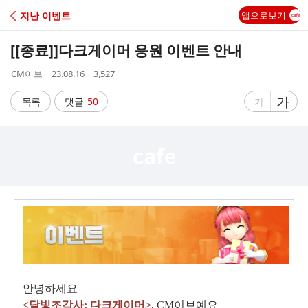
C
지난 이벤트
앱으로보기
A
[[종료]]
다크게이머 응원 이벤트 안내
F
작
작
조
CM이브
23.08.16
3,527
성
성
회
E
자
시
수
글
가
글
목록
댓글
50
가
간
자
자
크
크
기
기
크
작
게
게
안녕하세요
<달빛조각사:
다크
게이머>
, CM이브예요