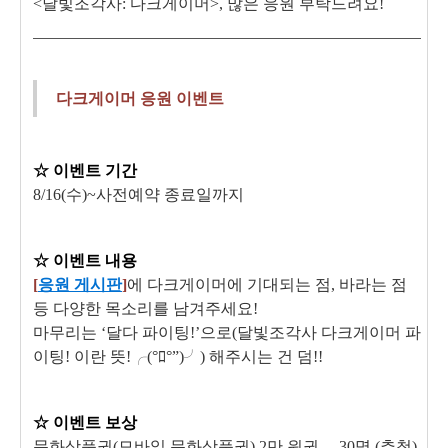
<달빛조각사: 다크게이머>, 많은 응원 부탁드려요!
다크게이머 응원 이벤트
☆
이벤트
기간
8/16(수)~사전예약 종료일까지
☆
이벤트
내용
[
응원
게시판
]
에 다크게이머에 기대되는 점, 바라는 점
등 다양한 목소리를 남겨주세요!
마무리는 ‘달다 파이팅!’으로(달빛조각사 다크게이머 파
이팅! 이란 뜻!╭(°ﾛ°”)╯) 해주시는 건 덤!!
☆
이벤트
보상
문화상품권(모바일 문화상품권) 2만 원권 – 30명 (추첨)