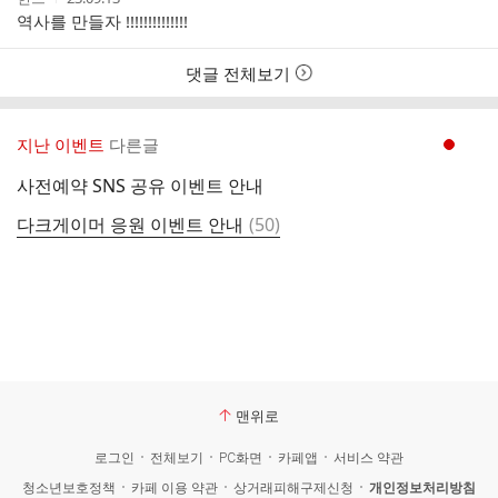
성
성
역사를 만들자 !!!!!!!!!!!!!!
자
시
간
댓글 전체보기
지난 이벤트
다른글
현재페이지 1
사전예약 SNS 공유 이벤트 안내
댓
다크게이머 응원 이벤트 안내
(
50
)
글
맨위로
로그인
전체보기
PC화면
카페앱
서비스 약관
청소년보호정책
카페 이용 약관
상거래피해구제신청
개인정보처리방침